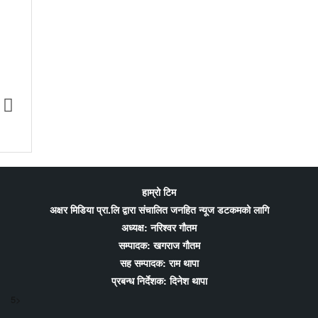
 खेलकुददेखि शिक्षा र
टोकियोमा ‘एफएनजे ग्लोबल मिडिया कन्फ्रेन्स
णीय अभियान
२०२६’ हुने; प्रवासी पत्रकारितालाई थप सशक्त
बनाउन योगदान पुर्याउने आयोजकको तयारी
हाम्रो टिम
अक्षर मिडिया प्रा.लि द्वारा संचालित जनहित न्यूज डटकमको लागि
अध्यक्ष: नरिश्वर गौतम
सम्पादक: खगराज गौतम
सह सम्पादक: राम थापा
प्रबन्ध निर्देशक: दिनेश थापा
5>