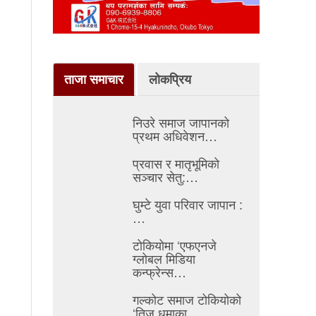
ताजा समाचार
लोकप्रिय
निउरे समाज जापानको
प्रथम अधिवेशन…
प्रवास र मातृभूमिको
सञ्चार सेतु:…
घुम्टे युवा परिवार जापान :
…
टोकियोमा ‘एफएनजे
ग्लोबल मिडिया
कन्फ्रेन्स…
गल्कोट समाज टोकियोको
‘तिज धमाका…