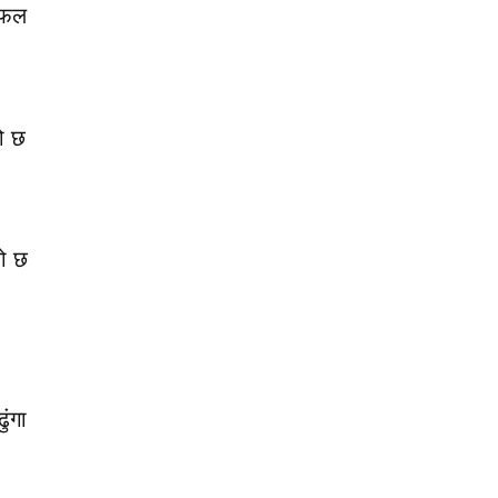
 सफल
ो छ
को छ
ुंगा