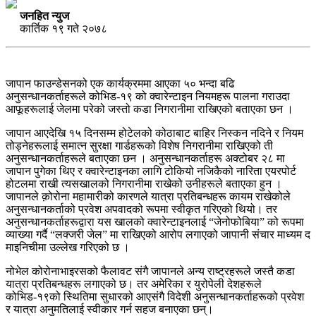
जनहित न्युज
कार्तिक १९ गते २०७८
जापान फाउन्डेसनको एक कार्यक्रममा आएका ५० भन्दा बढि
अनुसन्धानकर्ताहरूले कोभिड-१९ को क्वारेन्टाइन नियमहरू पालना गराउदा
आफूहरूलाई जेलमा परेको जस्तो कडा निगरानीमा राखिएको बताएका छन ।
जापान आएदेखि १५ दिनसम्म होटेलको कोठाबाट बाहिर निस्कन नदिने र नियम
तोड्नेहरूलाई समात्न सुरक्षा गार्डहरूको विशेष निगरानीमा राखिएको ती
अनुसन्धानकर्ताहरूले बताएका छन । अनुसन्धानकर्ताहरू अक्टोबर २८ मा
जापान पुगेका थिए र क्वारेन्टाइनका लागि टोकियो नजिकैको नारिता एयरपोर्ट
होटलमा राखी त्यसखालको निगरानीमा राखेको उनीहरूले बताएका हुन ।
जापानले क़ोरोना महामारीको कारणले यात्रा प्रतिबन्धहरू कायम राखेकोले
अनुसन्धानकर्ताको प्रवेश अपवादको रूपमा स्वीकृत गरिएको थियो। तर
अनुसन्धानकर्ताहरूद्वारा यस खालको क्वारेन्टाइनलाई “जेनोफोबिया” को रूपमा
व्याख्या गर्दै “लक्जरी जेल” मा राखिएको आरोप लगाएको जापानी संचार माध्यम द
माइनिचीमा उल्लेख गरिएको छ ।
नोभेल कोरोनाभाइरसको फैलावट संगै जापानले अन्य राष्ट्रहरूले जस्तै कडा
यात्रा प्रतिबन्धहरू लगाएको छ। तर अमेरिका र युरोपेली देशहरूले
कोभिड-१९को स्थितिमा सुधारको आएसंगै विदेशी अनुसन्धानकर्ताहरूको प्रवेश
र यात्रा अनुमतिलाई स्वीकार गर्न सहज बनाएका छन्।