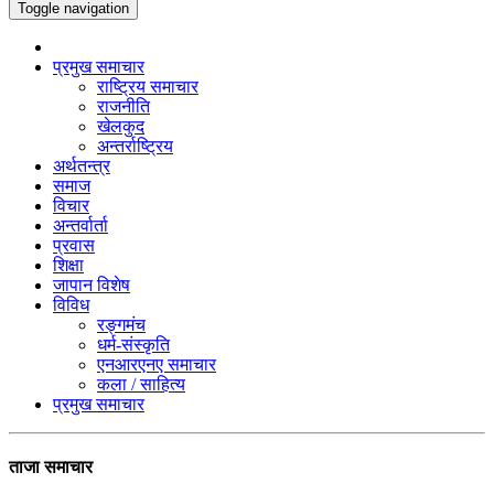
Toggle navigation
प्रमुख समाचार
राष्ट्रिय समाचार
राजनीति
खेलकुद
अन्तर्राष्ट्रिय
अर्थतन्त्र
समाज
विचार
अन्तर्वार्ता
प्रवास
शिक्षा
जापान विशेष
विविध
रङ्गमंच
धर्म-संस्कृति
एनआरएनए समाचार
कला / साहित्य
प्रमुख समाचार
ताजा समाचार