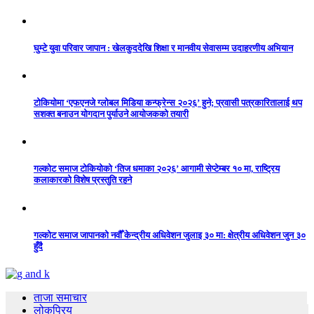
घुम्टे युवा परिवार जापान : खेलकुददेखि शिक्षा र मानवीय सेवासम्म उदाहरणीय अभियान
टोकियोमा ‘एफएनजे ग्लोबल मिडिया कन्फ्रेन्स २०२६’ हुने; प्रवासी पत्रकारितालाई थप
सशक्त बनाउन योगदान पुर्याउने आयोजकको तयारी
गल्कोट समाज टोकियोको ‘तिज धमाका २०२६’ आगामी सेप्टेम्बर १० मा, राष्ट्रिय
कलाकारको विशेष प्रस्तुति रहने
गल्कोट समाज जापानको नवौँ केन्द्रीय अधिवेशन जुलाइ ३० मा: क्षेत्रीय अधिवेशन जुन ३०
हुँदै
ताजा समाचार
लोकप्रिय