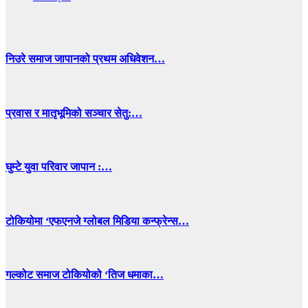
निउरे समाज जापानको प्रथम अधिवेशन…
प्रवास र मातृभूमिको सञ्चार सेतु:…
घुम्टे युवा परिवार जापान :…
टोकियोमा ‘एफएनजे ग्लोबल मिडिया कन्फ्रेन्स…
गल्कोट समाज टोकियोको ‘तिज धमाका…