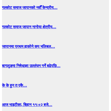
गल्कोट समाज जापानको नवौँ केन्द्रीय…
गल्कोट समाज जापान नागोया क्षेत्रीय…
जापानमा प्रथम हाकोने कप भलिबल…
बागलुङमा निषेधाज्ञा उल्लंघन गर्ने बढेपछि…
के के हुन त एकै…
आज भाइटीका, बिहान ११ः०२ बजे…