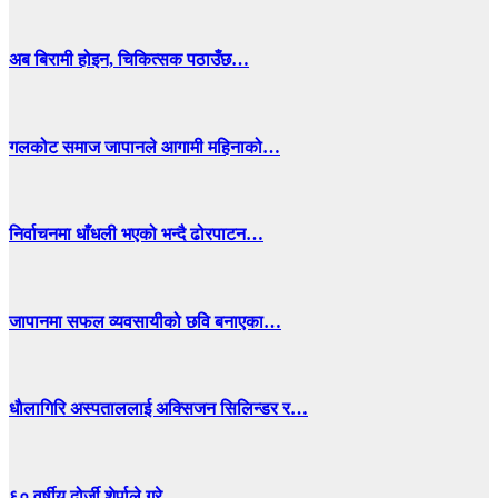
अब बिरामी होइन, चिकित्सक पठाउँछ…
गलकोट समाज जापानले आगामी महिनाको…
निर्वाचनमा धाँधली भएको भन्दै ढोरपाटन…
जापानमा सफल व्यवसायीको छवि बनाएका…
धाैलागिरि अस्पताललाई अक्सिजन सिलिन्डर र…
६० वर्षीय दोर्जी शेर्पाले गरे…