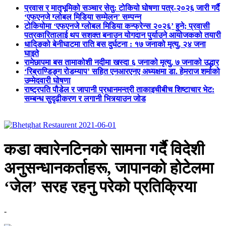
प्रवास र मातृभूमिको सञ्चार सेतु: टोकियो घोषणा पत्र-२०२६ जारी गर्दै
‘एफएनजे ग्लोबल मिडिया सम्मेलन’ सम्पन्न
टोकियोमा ‘एफएनजे ग्लोबल मिडिया कन्फ्रेन्स २०२६’ हुने; प्रवासी
पत्रकारितालाई थप सशक्त बनाउन योगदान पुर्याउने आयोजकको तयारी
धादिङको बेनीघाटमा राति बस दुर्घटना : १७ जनाको मृत्यु, २४ जना
घाइते
रामेछापमा बस तामाकोशी नदीमा खस्दा ६ जनाको मृत्यु, ७ जनाको उद्धार
‘रिब्राण्डिङ्ग रोडम्याप’ सहित एनआरएनए अध्यक्षमा डा. हेमराज शर्माको
उम्मेदवारी घोषणा
राष्ट्रपति पौडेल र जापानी प्रधानमन्त्री ताकाइचीबीच शिष्टाचार भेट:
सम्बन्ध सुदृढीकरण र लगानी भित्र्याउन जोड
कडा क्वारेनटिनको सामना गर्दै विदेशी
अनुसन्धानकर्ताहरू, जापानको होटेलमा
‘जेल’ सरह रहनु परेको प्रतिक्रिया
-