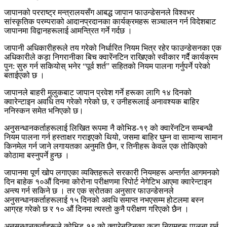
जापानको परराष्ट्र मन्त्रालयसँग आबद्ध जापान फाउन्डेसनले विश्वभर
सांस्कृतिक परम्पराको आदानप्रदानका कार्यक्रमहरू सञ्चालन गर्न विदेशबाट
जापानमा विद्वानहरूलाई आमन्त्रित गर्ने गर्दछ ।
जापानी अधिकारीहरूले तय गरेको निर्धारित नियम भित्र रहेर फाउन्डेसनका एक
अधिकारीले कड़ा निगरानीका बिच क्वारेंनटिन राखिएको स्वीकार गर्दै कार्यक्रम
पुन: सुरु गर्न सकियोस् भनेर “पूर्व शर्त” सहितको नियम पालना गर्नुपर्ने परेको
बताईएको छ ।
जापानले बाहरी मुलुकबाट जापान प्रवेश गर्ने हरूका लागि १४ दिनको
क्वारेन्टाइन अवधि तय गरेको गरेको छ, र उनीहरूलाई अनावश्यक बाहिर
ननिस्कन समेत भनिएको छ।
अनुसन्धानकर्ताहरूलाई लिखित रूपमा नै कोभिड-१९ को क्वारेंनटिन सम्बन्धी
नियम पालना गर्न हस्ताक्षर गराइएको थियो, जसमा बाहिर घुम्न वा सामान्य सामान
किनमेल गर्न जाने लगायतका अनुमति छैन, र तिनीहरू केवल एक तोकिएको
कोठामा बस्नुपर्ने हुन्छ ।
जापानमा पूर्ण खोप लगाएका व्यक्तिहरूले सरकारी नियमहरू अन्तर्गत आगमनको
दिन बाहेक १०औं दिनमा कोरोना परीक्षणमा रिपोर्ट नेगेटिभ आएमा क्वारेन्टाइन
अन्त्य गर्न सकिने छ । तर एक स्रोतका अनुसार फाउन्डेसनले
अनुसन्धानकर्ताहरूलाई १५ दिनको अवधि समाप्त नभएसम्म होटलमा बस्न
आग्रह गरेको छ र १० औं दिनमा त्यस्तो कुनै परीक्षण गरिएको छैन ।
अनुसन्धानकर्ताहरूले कोभिड-१९ को क्वारेनटिनका कडा नियमहरू पालना गर्न