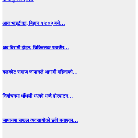
आज भाइटीका, बिहान ११ः०२ बजे…
अब बिरामी होइन, चिकित्सक पठाउँछ…
गलकोट समाज जापानले आगामी महिनाको…
निर्वाचनमा धाँधली भएको भन्दै ढोरपाटन…
जापानमा सफल व्यवसायीको छवि बनाएका…