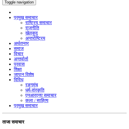
Toggle navigation
प्रमुख समाचार
राष्ट्रिय समाचार
राजनीति
खेलकुद
अन्तर्राष्ट्रिय
अर्थतन्त्र
समाज
विचार
अन्तर्वार्ता
प्रवास
शिक्षा
जापान विशेष
विविध
रङ्गमंच
धर्म-संस्कृति
एनआरएनए समाचार
कला / साहित्य
प्रमुख समाचार
ताजा समाचार