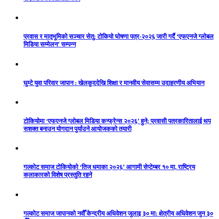
प्रवास र मातृभूमिको सञ्चार सेतु: टोकियो घोषणा पत्र-२०२६ जारी गर्दै ‘एफएनजे ग्लोबल
मिडिया सम्मेलन’ सम्पन्न
घुम्टे युवा परिवार जापान : खेलकुददेखि शिक्षा र मानवीय सेवासम्म उदाहरणीय अभियान
टोकियोमा ‘एफएनजे ग्लोबल मिडिया कन्फ्रेन्स २०२६’ हुने; प्रवासी पत्रकारितालाई थप
सशक्त बनाउन योगदान पुर्याउने आयोजकको तयारी
गल्कोट समाज टोकियोको ‘तिज धमाका २०२६’ आगामी सेप्टेम्बर १० मा, राष्ट्रिय
कलाकारको विशेष प्रस्तुति रहने
गल्कोट समाज जापानको नवौँ केन्द्रीय अधिवेशन जुलाइ ३० मा: क्षेत्रीय अधिवेशन जुन ३०