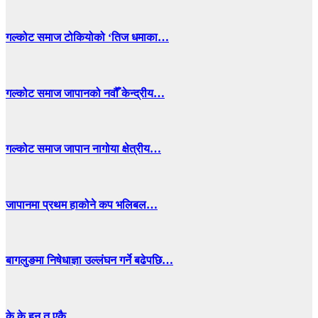
गल्कोट समाज टोकियोको ‘तिज धमाका…
गल्कोट समाज जापानको नवौँ केन्द्रीय…
गल्कोट समाज जापान नागोया क्षेत्रीय…
जापानमा प्रथम हाकोने कप भलिबल…
बागलुङमा निषेधाज्ञा उल्लंघन गर्ने बढेपछि…
के के हुन त एकै…