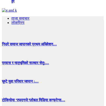
हुँदै
ताजा समाचार
लोकप्रिय
निउरे समाज जापानको प्रथम अधिवेशन…
प्रवास र मातृभूमिको सञ्चार सेतु:…
घुम्टे युवा परिवार जापान :…
टोकियोमा ‘एफएनजे ग्लोबल मिडिया कन्फ्रेन्स…