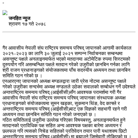
-
जनहित न्युज
श्रावण १७ गते २०७८
गैर आवासीय नेपाली संघ राष्ट्रिय समन्वय परिषद् जापानको आगामी कार्यकाल
२०२१–२०२३ का लागि ३० जुलाई २०२१ सम्पन्न निर्वाचनका सम्बन्धमा
असन्तुष्ट पक्षले अनलाइनमार्फत भएको मतदानमा अटोमेटिक रुपमा सिस्टमको
दुरुपयोग गरि असम्बन्धित पक्षले मतदान गरेको उजुरीको छानबिन गर्नका लागि
श्री राजन प्रधानाङ्गको संयोजकत्वमा पाँच सदस्यीय अध्ययन तथा छानबिन
समिति गठन गरेको छ ।
एनआरएनए जापानको अध्यक्ष मण्डलद्वारा जारी प्रेस नोटमा असन्तुष्ट पक्षले
गरेको उजुरीका सन्दर्भमा अध्यक्ष मण्डलले उठेका सवालको सम्बोधन गर्ने उदेश्यले
अन्तराष्ट्रिय समन्वय परिषद् (आईसीसी)सँग आवश्यक परामर्शमा गरी गैर
आवासीय नेपाली संघ राष्ट्रिय समन्वय परिषद् जापानका संस्थापक अध्यक्ष
प्रधानाङ्गको संयोजकत्वमा सुमन खड्का, सुकमान थिंङ, वेद काफ्ले र
अन्तराष्ट्रिय समन्वय परिषद् (आईसीसी)बाट एक विज्ञको सहभागी रहने गरी
अध्ययन तथा छानबिन समिति गठन गरेको जनाएको छ ।
गठित समितिलाई उजुरीमा उल्लेख गरिएका विषयबस्तु, अनलाइनमार्फत हुने
मतदानको प्राविधिक पक्ष सहित अन्य आवश्यक पक्षका बारेमा अध्ययन र
छलफल गरि त्यसको निचेड सहितको प्रतिवेदन तयार पारी यथाशक्य छिटो
अन्तराष्ट्रिय समन्वय परिषद् (आईसीसी) मा बुझाउने जिम्मेवारी तोकिएको छ ।