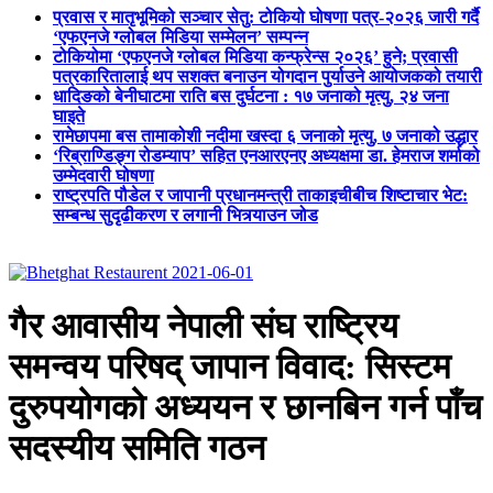
प्रवास र मातृभूमिको सञ्चार सेतु: टोकियो घोषणा पत्र-२०२६ जारी गर्दै
‘एफएनजे ग्लोबल मिडिया सम्मेलन’ सम्पन्न
टोकियोमा ‘एफएनजे ग्लोबल मिडिया कन्फ्रेन्स २०२६’ हुने; प्रवासी
पत्रकारितालाई थप सशक्त बनाउन योगदान पुर्याउने आयोजकको तयारी
धादिङको बेनीघाटमा राति बस दुर्घटना : १७ जनाको मृत्यु, २४ जना
घाइते
रामेछापमा बस तामाकोशी नदीमा खस्दा ६ जनाको मृत्यु, ७ जनाको उद्धार
‘रिब्राण्डिङ्ग रोडम्याप’ सहित एनआरएनए अध्यक्षमा डा. हेमराज शर्माको
उम्मेदवारी घोषणा
राष्ट्रपति पौडेल र जापानी प्रधानमन्त्री ताकाइचीबीच शिष्टाचार भेट:
सम्बन्ध सुदृढीकरण र लगानी भित्र्याउन जोड
गैर आवासीय नेपाली संघ राष्ट्रिय
समन्वय परिषद् जापान विवाद: सिस्टम
दुरुपयोगको अध्ययन र छानबिन गर्न पाँच
सदस्यीय समिति गठन