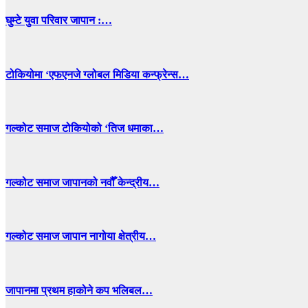
घुम्टे युवा परिवार जापान :…
टोकियोमा ‘एफएनजे ग्लोबल मिडिया कन्फ्रेन्स…
गल्कोट समाज टोकियोको ‘तिज धमाका…
गल्कोट समाज जापानको नवौँ केन्द्रीय…
गल्कोट समाज जापान नागोया क्षेत्रीय…
जापानमा प्रथम हाकोने कप भलिबल…