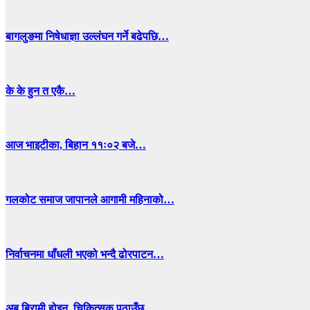
बागलुङमा निषेधाज्ञा उल्लंघन गर्ने बढेपछि…
के के हुन त एकै…
आज भाइटीका, बिहान ११ः०२ बजे…
गलकोट समाज जापानले आगामी महिनाको…
निर्वाचनमा धाँधली भएको भन्दै ढोरपाटन…
अब बिरामी होइन, चिकित्सक पठाउँछ…