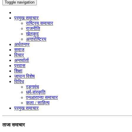
Toggle navigation
प्रमुख समाचार
राष्ट्रिय समाचार
राजनीति
खेलकुद
अन्तर्राष्ट्रिय
अर्थतन्त्र
समाज
विचार
अन्तर्वार्ता
प्रवास
शिक्षा
जापान विशेष
विविध
रङ्गमंच
धर्म-संस्कृति
एनआरएनए समाचार
कला / साहित्य
प्रमुख समाचार
ताजा समाचार