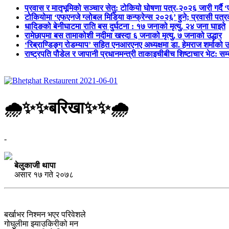
प्रवास र मातृभूमिको सञ्चार सेतु: टोकियो घोषणा पत्र-२०२६ जारी गर्दै 
टोकियोमा ‘एफएनजे ग्लोबल मिडिया कन्फ्रेन्स २०२६’ हुने; प्रवासी प
धादिङको बेनीघाटमा राति बस दुर्घटना : १७ जनाको मृत्यु, २४ जना घाइते
रामेछापमा बस तामाकोशी नदीमा खस्दा ६ जनाको मृत्यु, ७ जनाको उद्धार
‘रिब्राण्डिङ्ग रोडम्याप’ सहित एनआरएनए अध्यक्षमा डा. हेमराज शर्माको उ
राष्ट्रपति पौडेल र जापानी प्रधानमन्त्री ताकाइचीबीच शिष्टाचार भेट: सम
🌧✨✨बरिखा✨✨🌧
-
बेलुकाजी थापा
असार १७ गते २०७८
बर्खाभर निश्मन भएर परिवेशले
गोघुलीमा झ्याउकिरीको मन