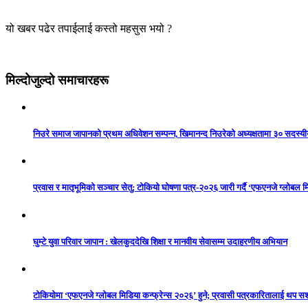
यो खबर पढेर तपाईलाई कस्तो महसुस भयो ?
मिल्दोजुल्दो समाचारहरू
निउरे समाज जापानको प्रथम अधिवेशन सम्पन्न, खिमानन्द निउरेको अध्यक्षतामा ३० सदस्य
प्रवास र मातृभूमिको सञ्चार सेतु: टोकियो घोषणा पत्र-२०२६ जारी गर्दै ‘एफएनजे ग्लोबल मि
घुम्टे युवा परिवार जापान : खेलकुददेखि शिक्षा र मानवीय सेवासम्म उदाहरणीय अभियान
टोकियोमा ‘एफएनजे ग्लोबल मिडिया कन्फ्रेन्स २०२६’ हुने; प्रवासी पत्रकारितालाई थप 