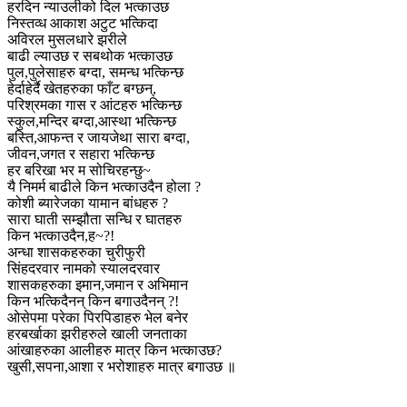
हरदिन न्याउलीको दिल भत्काउछ
निस्तव्ध आकाश अटुट भत्किदा
अविरल मुसलधारे झरीले
बाढी ल्याउछ र सबथोक भत्काउछ
पुल,पुलेसाहरु बग्दा, समन्ध भत्किन्छ
हेर्दाहेर्दै खेतहरुका फाँट बग्छन्,
परिश्रमका गास र आंटहरु भत्किन्छ
स्कुल,मन्दिर बग्दा,आस्था भत्किन्छ
बस्ति,आफन्त र जायजेथा सारा बग्दा,
जीवन,जगत र सहारा भत्किन्छ
हर बरिखा भर म सोचिरहन्छु~
यै निमर्म बाढीले किन भत्काउदैन होला ?
कोशी ब्यारेजका यामान बांधहरु ?
सारा घाती सम्झौता सन्धि र घातहरु
किन भत्काउदैन,ह~?!
अन्धा शासकहरुका चुरीफुरी
सिंहदरवार नामको स्यालदरवार
शासकहरुका इमान,जमान र अभिमान
किन भत्किदैनन् किन बगाउदैनन् ?!
ओसेपमा परेका पिरपिडाहरु भेल बनेर
हरबर्खाका झरीहरुले खाली जनताका
आंखाहरुका आलीहरु मात्र किन भत्काउछ?
खुसी,सपना,आशा र भरोशाहरु मात्र बगाउछ ॥