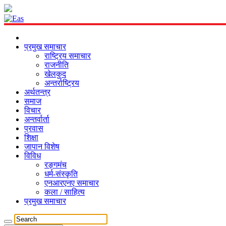
प्रमुख समाचार
राष्ट्रिय समाचार
राजनीति
खेलकुद
अन्तर्राष्ट्रिय
अर्थतन्त्र
समाज
विचार
अन्तर्वार्ता
प्रवास
शिक्षा
जापान विशेष
विविध
रङ्गमंच
धर्म-संस्कृति
एनआरएनए समाचार
कला / साहित्य
प्रमुख समाचार