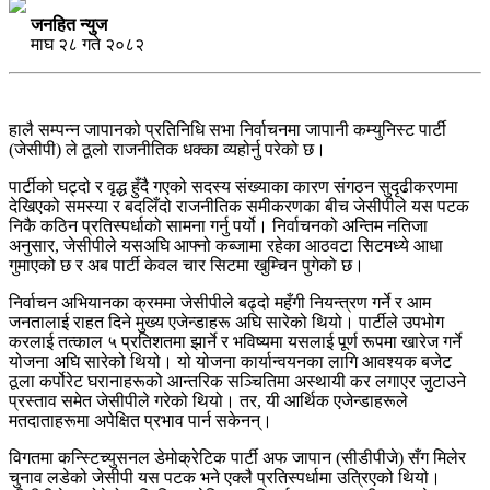
जनहित न्युज
माघ २८ गते २०८२
हालै सम्पन्न जापानको प्रतिनिधि सभा निर्वाचनमा जापानी कम्युनिस्ट पार्टी
(जेसीपी) ले ठूलो राजनीतिक धक्का व्यहोर्नु परेको छ।
पार्टीको घट्दो र वृद्ध हुँदै गएको सदस्य संख्याका कारण संगठन सुदृढीकरणमा
देखिएको समस्या र बदलिँदो राजनीतिक समीकरणका बीच जेसीपीले यस पटक
निकै कठिन प्रतिस्पर्धाको सामना गर्नु पर्यो। निर्वाचनको अन्तिम नतिजा
अनुसार, जेसीपीले यसअघि आफ्नो कब्जामा रहेका आठवटा सिटमध्ये आधा
गुमाएको छ र अब पार्टी केवल चार सिटमा खुम्चिन पुगेको छ।
निर्वाचन अभियानका क्रममा जेसीपीले बढ्दो महँगी नियन्त्रण गर्ने र आम
जनतालाई राहत दिने मुख्य एजेन्डाहरू अघि सारेको थियो। पार्टीले उपभोग
करलाई तत्काल ५ प्रतिशतमा झार्ने र भविष्यमा यसलाई पूर्ण रूपमा खारेज गर्ने
योजना अघि सारेको थियो। यो योजना कार्यान्वयनका लागि आवश्यक बजेट
ठूला कर्पोरेट घरानाहरूको आन्तरिक सञ्चितिमा अस्थायी कर लगाएर जुटाउने
प्रस्ताव समेत जेसीपीले गरेको थियो। तर, यी आर्थिक एजेन्डाहरूले
मतदाताहरूमा अपेक्षित प्रभाव पार्न सकेनन्।
विगतमा कन्स्टिच्युसनल डेमोक्रेटिक पार्टी अफ जापान (सीडीपीजे) सँग मिलेर
चुनाव लडेको जेसीपी यस पटक भने एक्लै प्रतिस्पर्धामा उत्रिएको थियो।