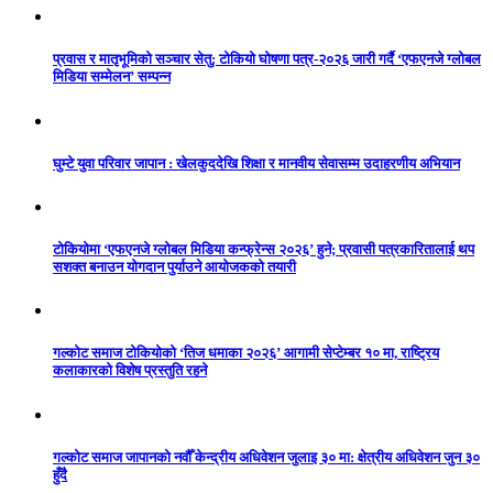
प्रवास र मातृभूमिको सञ्चार सेतु: टोकियो घोषणा पत्र-२०२६ जारी गर्दै ‘एफएनजे ग्लोबल
मिडिया सम्मेलन’ सम्पन्न
घुम्टे युवा परिवार जापान : खेलकुददेखि शिक्षा र मानवीय सेवासम्म उदाहरणीय अभियान
टोकियोमा ‘एफएनजे ग्लोबल मिडिया कन्फ्रेन्स २०२६’ हुने; प्रवासी पत्रकारितालाई थप
सशक्त बनाउन योगदान पुर्याउने आयोजकको तयारी
गल्कोट समाज टोकियोको ‘तिज धमाका २०२६’ आगामी सेप्टेम्बर १० मा, राष्ट्रिय
कलाकारको विशेष प्रस्तुति रहने
गल्कोट समाज जापानको नवौँ केन्द्रीय अधिवेशन जुलाइ ३० मा: क्षेत्रीय अधिवेशन जुन ३०
हुँदै