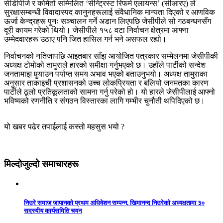
सीडीपीजे र कोमेतो सम्मिलित ‘सेन्ट्रिस्ट रिफर्म एलायन्स’ (सीआरए) ले
सुरक्षासम्बन्धी विवादास्पद कानुनहरूलाई संवैधानिक मान्यता दिएको र आणविक
ऊर्जा केन्द्रहरू पुनः सञ्चालन गर्ने अडान लिएपछि जेसीपीले सो गठबन्धनसँग
दूरी कायम गरेको थियो। जेसीपीले १५८ वटा निर्वाचन क्षेत्रमा आफ्ना
उम्मेदवारहरू उठाए पनि जित हासिल गर्न भने असफल रह्यो।
निर्वाचनको नतिजापछि आइतबार साँझ आयोजित पत्रकार सम्मेलनमा जेसीपीकी
अध्यक्ष टोमोको तामुराले हारको समीक्षा गर्नुभएको छ। उहाँले पार्टीको सन्देश
जनतामाझ पुर्‍याउन पर्याप्त समय अभाव भएको बताउनुभयो। अध्यक्ष तामुराका
अनुसार ताकाइची प्रशासनको उच्च लोकप्रियता र बलियो जनमतका कारण
पार्टीले ठूलो प्रतिकूलताको सामना गर्नु परेको हो। यो हारले जेसीपीलाई आफ्नो
भविष्यको रणनीति र संगठन विस्तारका लागि गम्भीर चुनौती थपिदिएको छ।
यो खबर पढेर तपाईलाई कस्तो महसुस भयो ?
मिल्दोजुल्दो समाचारहरू
निउरे समाज जापानको प्रथम अधिवेशन सम्पन्न, खिमानन्द निउरेको अध्यक्षतामा ३०
सदस्यीय कार्यसमिति चयन