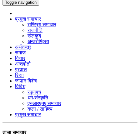
Toggle navigation
प्रमुख समाचार
राष्ट्रिय समाचार
राजनीति
खेलकुद
अन्तर्राष्ट्रिय
अर्थतन्त्र
समाज
विचार
अन्तर्वार्ता
प्रवास
शिक्षा
जापान विशेष
विविध
रङ्गमंच
धर्म-संस्कृति
एनआरएनए समाचार
कला / साहित्य
प्रमुख समाचार
ताजा समाचार