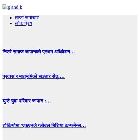
ताजा समाचार
लोकप्रिय
निउरे समाज जापानको प्रथम अधिवेशन…
प्रवास र मातृभूमिको सञ्चार सेतु:…
घुम्टे युवा परिवार जापान :…
टोकियोमा ‘एफएनजे ग्लोबल मिडिया कन्फ्रेन्स…