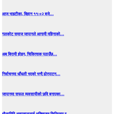
आज भाइटीका, बिहान ११ः०२ बजे…
गलकोट समाज जापानले आगामी महिनाको…
अब बिरामी होइन, चिकित्सक पठाउँछ…
निर्वाचनमा धाँधली भएको भन्दै ढोरपाटन…
जापानमा सफल व्यवसायीको छवि बनाएका…
धाैलागिरि अस्पताललाई अक्सिजन सिलिन्डर र…