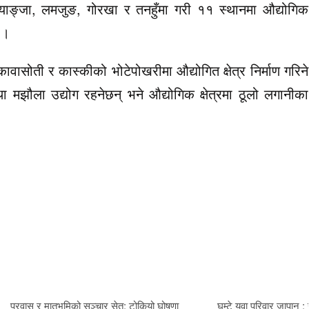
स्याङ्जा, लमजुङ, गोरखा र तनहुँमा गरी ११ स्थानमा औद्योगिक
 ।
कावासोती र कास्कीको भोटेपोखरीमा औद्योगित क्षेत्र निर्माण गरिने
मझौला उद्योग रहनेछन् भने औद्योगिक क्षेत्रमा ठूलो लगानीका
प्रवास र मातृभूमिको सञ्चार सेतु: टोकियो घोषणा
घुम्टे युवा परिवार जापान :