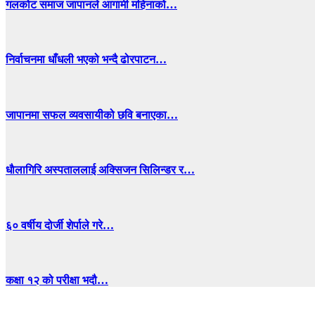
गलकोट समाज जापानले आगामी महिनाको…
निर्वाचनमा धाँधली भएको भन्दै ढोरपाटन…
जापानमा सफल व्यवसायीको छवि बनाएका…
धाैलागिरि अस्पताललाई अक्सिजन सिलिन्डर र…
६० वर्षीय दोर्जी शेर्पाले गरे…
कक्षा १२ को परीक्षा भदौ…