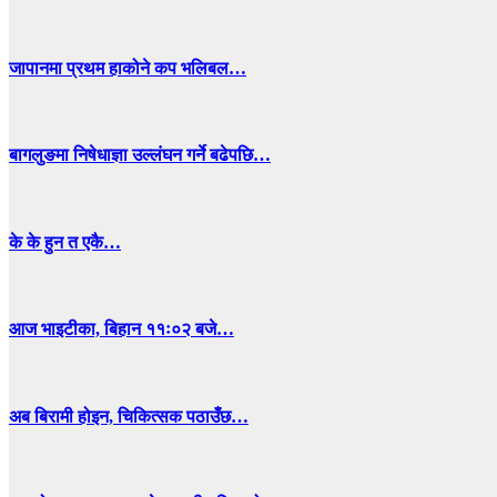
जापानमा प्रथम हाकोने कप भलिबल…
बागलुङमा निषेधाज्ञा उल्लंघन गर्ने बढेपछि…
के के हुन त एकै…
आज भाइटीका, बिहान ११ः०२ बजे…
अब बिरामी होइन, चिकित्सक पठाउँछ…