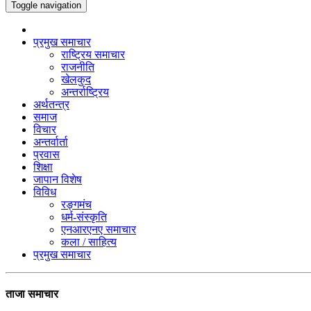
Toggle navigation
प्रमुख समाचार
राष्ट्रिय समाचार
राजनीति
खेलकुद
अन्तर्राष्ट्रिय
अर्थतन्त्र
समाज
विचार
अन्तर्वार्ता
प्रवास
शिक्षा
जापान विशेष
विविध
रङ्गमंच
धर्म-संस्कृति
एनआरएनए समाचार
कला / साहित्य
प्रमुख समाचार
ताजा समाचार