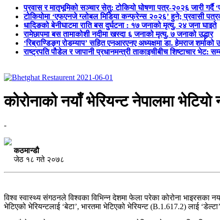
प्रवास र मातृभूमिको सञ्चार सेतु: टोकियो घोषणा पत्र-२०२६ जारी गर्दै 
टोकियोमा ‘एफएनजे ग्लोबल मिडिया कन्फ्रेन्स २०२६’ हुने; प्रवासी प
धादिङको बेनीघाटमा राति बस दुर्घटना : १७ जनाको मृत्यु, २४ जना घाइते
रामेछापमा बस तामाकोशी नदीमा खस्दा ६ जनाको मृत्यु, ७ जनाको उद्धार
‘रिब्राण्डिङ्ग रोडम्याप’ सहित एनआरएनए अध्यक्षमा डा. हेमराज शर्माको उ
राष्ट्रपति पौडेल र जापानी प्रधानमन्त्री ताकाइचीबीच शिष्टाचार भेट: सम
कोरोनाको नयाँ भेरियन्ट नेपालमा भेटियो न
-
कठमान्डौ
जेठ १८ गते २०७८
विश्व स्वास्थ्य संगठनले विश्वका विभिन्न देशमा फेला परेका कोरोना भाइरसका नया
भेटिएको भेरियन्टलाई ‘बेटा’, भारतमा भेटिएको भेरियन्ट (B.1.617.2) लाई ‘डेल्