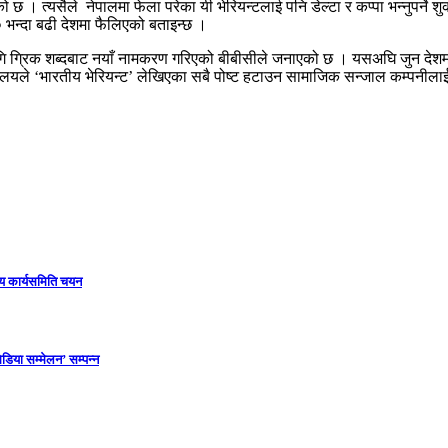
ो छ । त्यसैले नेपालमा फेला परेका यी भेरियन्टलाई पनि डेल्टा र कप्पा भन्नुपर्ने
५० भन्दा बढी देशमा फैलिएको बताइन्छ ।
ि ग्रिक शब्दबाट नयाँ नामकरण गरिएको बीबीसीले जनाएको छ । यसअघि जुन देशमा 
ालयले ‘भारतीय भेरियन्ट’ लेखिएका सबै पोष्ट हटाउन सामाजिक सन्जाल कम्पनीलाई 
ीय कार्यसमिति चयन
डिया सम्मेलन’ सम्पन्न