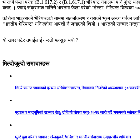
भारतमै फेला परेका(B.1.617.2) र (B.1.617.1) भेरियन्ट नेपालमा पनि पुष्टि भएक
बताए । ज्यादै संक्रामक मानिने भारतमा फेला परेको ‘डेल्टा’ भेरियन्ट विश्वका 
कोरोना भाइरसको भेरियन्टको नाममा सहजीकरण र यसको भ्रम अन्त्य गर्नका लाग
‘भारतीय भेरियन्ट’ भनिएकोमा आपत्ती नै जनाएको थियो । भारतको सन्चार मन्त्र
यो खबर पढेर तपाईलाई कस्तो महसुस भयो ?
मिल्दोजुल्दो समाचारहरू
निउरे समाज जापानको प्रथम अधिवेशन सम्पन्न, खिमानन्द निउरेको अध्यक्षतामा ३० सदस्य
प्रवास र मातृभूमिको सञ्चार सेतु: टोकियो घोषणा पत्र-२०२६ जारी गर्दै ‘एफएनजे ग्लोबल मि
घुम्टे युवा परिवार जापान : खेलकुददेखि शिक्षा र मानवीय सेवासम्म उदाहरणीय अभियान