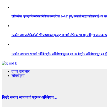
टोकियोमा ‘एफएनजे ग्लोबल मिडिया कन्फ्रेन्स २०२६’ हुने; प्रवासी पत्रकारितालाई थप 
गल्कोट समाज टोकियोको ‘तिज धमाका २०२६’ आगामी सेप्टेम्बर १० मा, राष्ट्रिय कलाकारको 
गल्कोट समाज जापानको नवौँ केन्द्रीय अधिवेशन जुलाइ ३० मा: क्षेत्रीय अधिवेशन जुन ३० हुँद
ताजा समाचार
लोकप्रिय
निउरे समाज जापानको प्रथम अधिवेशन…