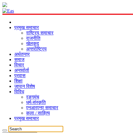
प्रमुख समाचार
राष्ट्रिय समाचार
राजनीति
खेलकुद
अन्तर्राष्ट्रिय
अर्थतन्त्र
समाज
विचार
अन्तर्वार्ता
प्रवास
शिक्षा
जापान विशेष
विविध
रङ्गमंच
धर्म-संस्कृति
एनआरएनए समाचार
कला / साहित्य
प्रमुख समाचार