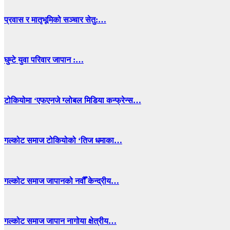
प्रवास र मातृभूमिको सञ्चार सेतु:…
घुम्टे युवा परिवार जापान :…
टोकियोमा ‘एफएनजे ग्लोबल मिडिया कन्फ्रेन्स…
गल्कोट समाज टोकियोको ‘तिज धमाका…
गल्कोट समाज जापानको नवौँ केन्द्रीय…
गल्कोट समाज जापान नागोया क्षेत्रीय…