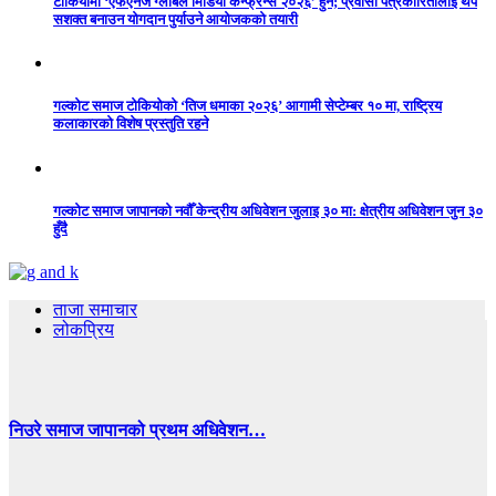
टोकियोमा ‘एफएनजे ग्लोबल मिडिया कन्फ्रेन्स २०२६’ हुने; प्रवासी पत्रकारितालाई थप
सशक्त बनाउन योगदान पुर्याउने आयोजकको तयारी
गल्कोट समाज टोकियोको ‘तिज धमाका २०२६’ आगामी सेप्टेम्बर १० मा, राष्ट्रिय
कलाकारको विशेष प्रस्तुति रहने
गल्कोट समाज जापानको नवौँ केन्द्रीय अधिवेशन जुलाइ ३० मा: क्षेत्रीय अधिवेशन जुन ३०
हुँदै
ताजा समाचार
लोकप्रिय
निउरे समाज जापानको प्रथम अधिवेशन…