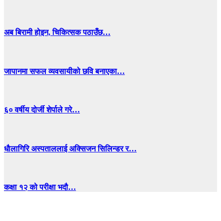
अब बिरामी होइन, चिकित्सक पठाउँछ…
जापानमा सफल व्यवसायीको छवि बनाएका…
६० वर्षीय दोर्जी शेर्पाले गरे…
धाैलागिरि अस्पताललाई अक्सिजन सिलिन्डर र…
कक्षा १२ को परीक्षा भदौ…