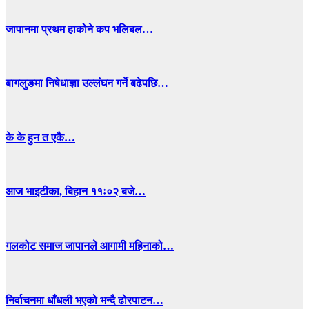
जापानमा प्रथम हाकोने कप भलिबल…
बागलुङमा निषेधाज्ञा उल्लंघन गर्ने बढेपछि…
के के हुन त एकै…
आज भाइटीका, बिहान ११ः०२ बजे…
गलकोट समाज जापानले आगामी महिनाको…
निर्वाचनमा धाँधली भएको भन्दै ढोरपाटन…