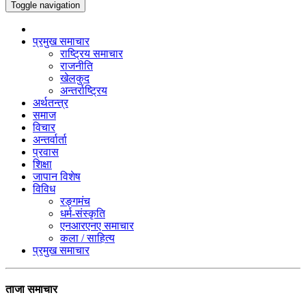
Toggle navigation
प्रमुख समाचार
राष्ट्रिय समाचार
राजनीति
खेलकुद
अन्तर्राष्ट्रिय
अर्थतन्त्र
समाज
विचार
अन्तर्वार्ता
प्रवास
शिक्षा
जापान विशेष
विविध
रङ्गमंच
धर्म-संस्कृति
एनआरएनए समाचार
कला / साहित्य
प्रमुख समाचार
ताजा समाचार