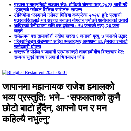
प्रवास र मातृभूमिको सञ्चार सेतु: टोकियो घोषणा पत्र-२०२६ जारी गर्दै
‘एफएनजे ग्लोबल मिडिया सम्मेलन’ सम्पन्न
टोकियोमा ‘एफएनजे ग्लोबल मिडिया कन्फ्रेन्स २०२६’ हुने; प्रवासी
पत्रकारितालाई थप सशक्त बनाउन योगदान पुर्याउने आयोजकको तयारी
धादिङको बेनीघाटमा राति बस दुर्घटना : १७ जनाको मृत्यु, २४ जना
घाइते
रामेछापमा बस तामाकोशी नदीमा खस्दा ६ जनाको मृत्यु, ७ जनाको उद्धार
‘रिब्राण्डिङ्ग रोडम्याप’ सहित एनआरएनए अध्यक्षमा डा. हेमराज शर्माको
उम्मेदवारी घोषणा
राष्ट्रपति पौडेल र जापानी प्रधानमन्त्री ताकाइचीबीच शिष्टाचार भेट:
सम्बन्ध सुदृढीकरण र लगानी भित्र्याउन जोड
जापानमा महानायक राजेश हमालको
भव्य प्रस्तुति: भने– ‘सफलताको कुनै
छोटो बाटो हुँदैन, आफ्नो पन र मन
कहिल्यै नभुल्नु’