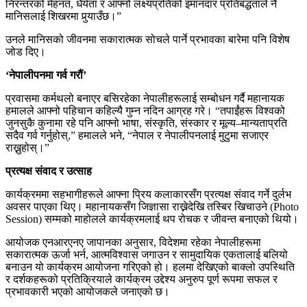
निरन्तरको मेहनत, धैर्यता र आफ्नो लक्ष्यप्रतिको इमानदार प्रतिबद्धताले नै
मानिसलाई शिखरमा पुर्‍याउँछ।”
उनले मानिसको जीवनमा सकारात्मक सोचले पार्ने प्रभावका बारेमा पनि विशेष
जोड दिए।
‘नेपालीपनमा गर्व गरौं’
प्रवासमा कर्मथलो बनाएर बसिरहेका नेपालीहरूलाई सम्बोधन गर्दै महानायक
हमालले आफ्नो पहिचान कहिल्यै गुम्न नदिन आग्रह गरे। “तपाईंहरू विश्वको
जुनसुकै कुनामा रहे पनि आफ्नो भाषा, संस्कृति, संस्कार र मूल्य–मान्यताप्रति
सदैव गर्व गर्नुहोस्,” हमालले भने, “नेपाल र नेपालीपनलाई मुटुमा सजाएर
राख्नुहोस्।”
प्रत्यक्ष संवाद र उत्साह
कार्यक्रममा सहभागीहरूले आफ्ना प्रिय कलाकारसँग प्रत्यक्ष संवाद गर्ने दुर्लभ
अवसर पाएका थिए। महानायकसँग जिज्ञासा राख्नेदेखि तस्बिर खिचाउने (Photo
Session) सम्मको माहोलले कार्यक्रमलाई थप रोचक र जीवन्त बनाएको थियो।
आयोजक एनआरएनए जापानका अनुसार, विदेशमा रहेका नेपालीहरूमा
सकारात्मक ऊर्जा भर्न, आत्मविश्वास जगाउन र सामुदायिक एकतालाई बलियो
बनाउन यो कार्यक्रम आयोजना गरिएको हो। हलमा देखिएको बाक्लो उपस्थिति
र दर्शकहरूको प्रतिक्रियाले कार्यक्रम उद्देश्य अनुरुप पूर्ण रूपमा सफल र
प्रभावकारी भएको आयोजकले जनाएको छ।