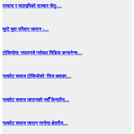
प्रवास र मातृभूमिको सञ्चार सेतु:…
घुम्टे युवा परिवार जापान :…
टोकियोमा ‘एफएनजे ग्लोबल मिडिया कन्फ्रेन्स…
गल्कोट समाज टोकियोको ‘तिज धमाका…
गल्कोट समाज जापानको नवौँ केन्द्रीय…
गल्कोट समाज जापान नागोया क्षेत्रीय…