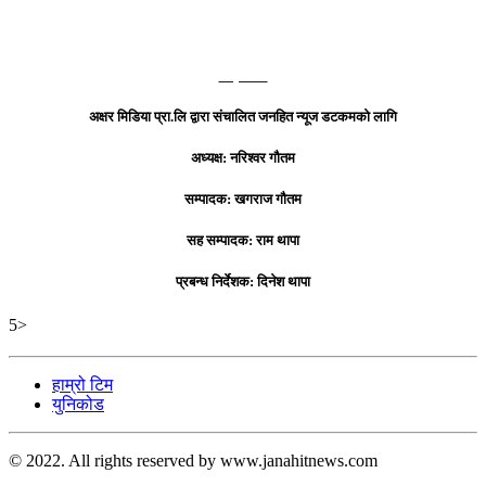
हाम्रो टिम
अक्षर मिडिया प्रा.लि द्वारा संचालित जनहित न्यूज डटकमको लागि
अध्यक्ष: नरिश्वर गौतम
सम्पादक: खगराज गौतम
सह सम्पादक: राम थापा
प्रबन्ध निर्देशक: दिनेश थापा
5>
हाम्रो टिम
युनिकोड
© 2022. All rights reserved by www.janahitnews.com