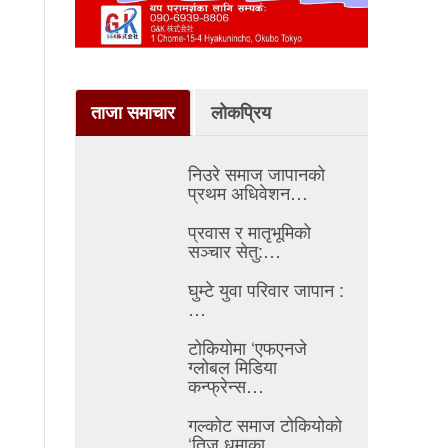
ताजा समाचार
लोकप्रिय
निउरे समाज जापानको
प्रथम अधिवेशन…
प्रवास र मातृभूमिको
सञ्चार सेतु:…
घुम्टे युवा परिवार जापान :
…
टोकियोमा ‘एफएनजे
ग्लोबल मिडिया
कन्फ्रेन्स…
गल्कोट समाज टोकियोको
‘तिज धमाका…