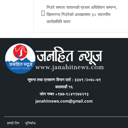
निउरे समाज जापानको प्रथम अधिवेशन सम्पन्न,
खिमानन्द निउरेको अध्यक्षतामा ३० सदस्यीय
कार्यसमिति चयन
सूचना तथा प्रसारण विभाग दर्ता : ३३४९ /२०७८-७९
काठमाडौं १६
फोन नम्बर +९७७-९८४१९७४२१३
janahitnews.com@gmail.com
हाम्रो टिम
युनिकोड