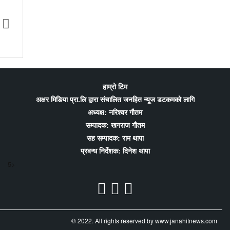
 खेलकुददेखि शिक्षा र
टोकियोमा ‘एफएनजे ग्लोबल मिडिया कन्फ्रेन्स
णीय अभियान
२०२६’ हुने; प्रवासी पत्रकारितालाई थप सशक्त
बनाउन योगदान पुर्याउने आयोजकको तयारी
हाम्रो टिम
अक्षर मिडिया प्रा.लि द्वारा संचालित जनहित न्यूज डटकमको लागि
अध्यक्ष: नरिश्वर गौतम
सम्पादक: खगराज गौतम
सह सम्पादक: राम थापा
प्रबन्ध निर्देशक: दिनेश थापा
5>
© 2022. All rights reserved by www.janahitnews.com