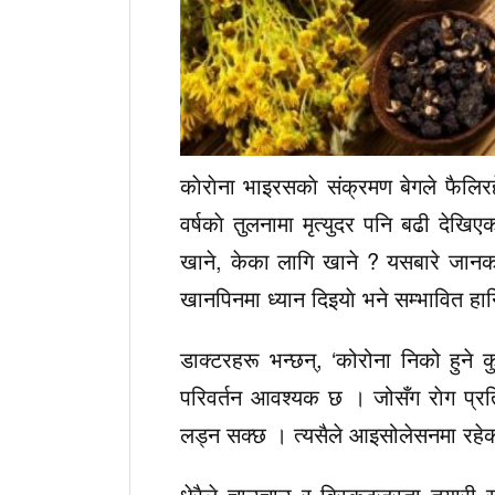
काेराेना भाइरसकाे संक्रमण बेगले फैल
वर्षकाे तुलनामा मृत्युदर पनि बढी देखिए
खाने, केका लागि खाने ? यसबारे जानका
खानपिनमा ध्यान दिइयाे भने सम्भावित ह
डाक्टरहरू भन्छन्, ‘कोरोना निको हुने क
परिवर्तन आवश्यक छ । जोसँग राेग प्रति
लड्न सक्छ । त्यसैले आइसोलेसनमा रहेका
धेरैले चाउचाउ र बिस्कुटजस्ता तयारी 