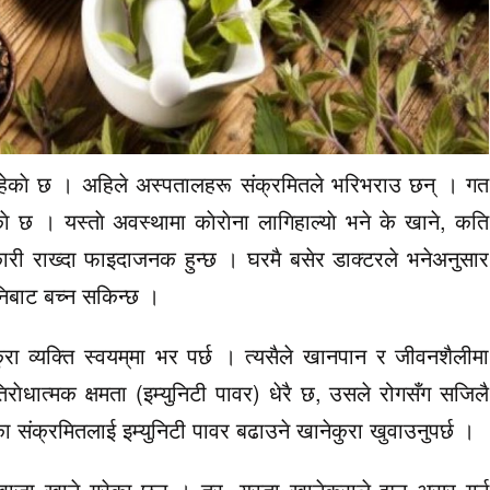
िरहेकाे छ । अहिले अस्पतालहरू संक्रमितले भरिभराउ छन् । गत
काे छ । यस्ताे अवस्थामा काेराेना लागिहाल्याे भने के खाने, कति
री राख्दा फाइदाजनक हुन्छ । घरमै बसेर डाक्टरले भनेअनुसार
ानिबाट बच्न सकिन्छ ।
ुरा व्यक्ति स्वयम्‌मा भर पर्छ । त्यसैले खानपान र जीवनशैलीमा
राेधात्मक क्षमता (इम्युनिटी पावर) धेरै छ, उसले रोगसँग सजिलै
 संक्रमितलाई इम्युनिटी पावर बढाउने खानेकुरा खुवाउनुपर्छ ।
खाजा खाने गरेका छन् । तर, यस्ता खानेकुराले झन् असर गर्न