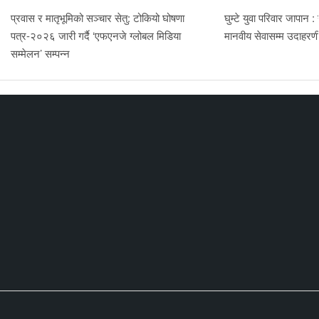
प्रवास र मातृभूमिको सञ्चार सेतु: टोकियो घोषणा
घुम्टे युवा परिवार जापान :
पत्र-२०२६ जारी गर्दै ‘एफएनजे ग्लोबल मिडिया
मानवीय सेवासम्म उदाहर
सम्मेलन’ सम्पन्न