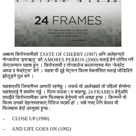
अब्बास किरोस्तामीको TASTE OF CHERRY (1997) अनि अलेहान्द्रो
गोन्जालेज ‘इनाऋतु’ को AMORES PERROS (2000) मलाई हेर्न प्रेरित गर्ने
जेन्टलम्यान यज्ञश हुन् । किरोस्तामी र गोन्जालेज कालान्तरमा मेरा ‘फेब्रेट
अमङ द फेब्रेट्स’ बने । यज्ञश यी दुई भेट्रान फिल्म मेकर्ससित मलाई जोडिदिने
झोलुङ्गे पुल बने ।
यज्ञशप्रति जिन्दगीभर आभारी रहनेछु । तसर्थ यो आलेखको यो पहिलो सेगमेन्ट
यज्ञशलाई नै समर्पण गर्छु । प्रिय पाठक ! म चाहन्छु, 24 FRAMES हेर्नुअघि
तपाईंंले किरोस्तामीका अन्य फिल्महरू हेर्नुभयो भने अच्छा हुन्छ । किनभने यो
फिल्म उनको देहान्तपश्चात् रिलिज भएको हो । सबै नभए पनि केवल यी
फिल्महरू हेर्दा उपयुक्त हुन्छ :
– CLOSE UP (1990)
– AND LIFE GOES ON (1992)