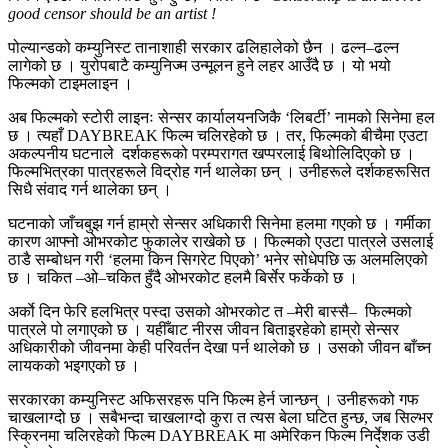
good censor should be an artist !
पोल्यान्डको कम्युनिस्ट तानाशाही सरकार ढलिहालेको छैन । ढल्न–ढल्न
लागेको छ । युरोपबाटै कम्युनिज्म उन्मूलन हुने लहर आउँदै छ । यो भयो
फिल्मको टाइमलाइन ।
अब फिल्मको स्टोरी लाइनः सेन्सर कार्यालयनजिकै ‘लिबर्टी’ नामको सिनेमा हल
छ । त्यहाँ DAYBREAK फिल्म चलिरहेको छ । तर, फिल्मको बीचैमा एउटा
अकल्पनीय घटनाले दर्शकहरूको परम्परागत खप्परलाई बिथोलिदिएको छ ।
फिल्मभित्रका पात्रहरूले विद्रोह गर्न थालेका छन् । उनीहरूले दर्शकहरूसित
सिधै संवाद गर्न थालेका छन् ।
घटनाको जाँचबुझ गर्न हाम्रो सेन्सर अधिकारी सिनेमा हलमा गएको छ । गर्मीका
कारण आफ्नो ओभरकोट फुकालेर राखेको छ । फिल्मको एउटा पात्रले उसलाई
ठाडै सम्बोधन गरी ‘हलमा किन सिगरेट पिएको’ भनेर सोधेपछि ऊ अलमलिएको
छ । चकित –ओ–चकित हुँदै ओभरकोट हलमै बिर्सेर फर्केको छ ।
अर्काे दिन फेरि हलभित्र पस्दा उसको ओभरकोट त –मेरी बास्सै– फिल्मको
पात्रले पो लगाएको छ । यहीँबाट नीरस जीवन बिताइरहेको हाम्रो सेन्सर
अधिकारीको जीवनमा केही परिवर्तन देखा पर्न थालेको छ । उसको जीवन बाँच्न
लायकको भइगएको छ ।
सरकारका कम्युनिस्ट अफिसरहरू पनि फिल्म हेर्न जान्छन् । उनीहरूको गफ
चाखलाग्दो छ । सबैभन्दा चाखलाग्दो कुरा त त्यस बेला घटित हुन्छ, जब सिल्भर
स्क्रिनमा चलिरहेको फिल्म DAYBREAK मा अमेरिकन फिल्म निर्देशक उडी