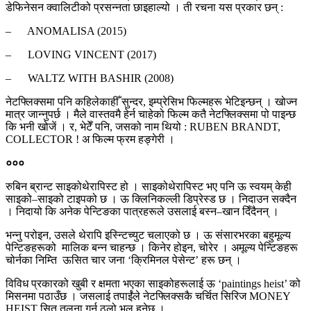
डेफिनेसन क्वालिटीको प्रसन्नता छाइहाल्यो । ती रचना यस प्रकार छन् :
– ANOMALISA (2015)
– LOVING VINCENT (2017)
– WALTZ WITH BASHIR (2008)
नेटफ्लिक्समा पनि कहिलेकाहीँ सुन्दर, इम्प्रेसिभ फिल्महरू भेटिइन्छन् । खोज्न
मात्र जान्नुपर्छ । मैले वास्तवमै हेर्न चाहेको फिल्म कतै नेटफ्लिक्समा पो पाइन्छ
कि भनी खोजें । र, भेटेँ पनि, जसको नाम थियो : RUBEN BRANDT,
COLLECTOR ! अ फिल्म फ्रम हङ्गेरी ।
०००
रुबिन ब्रान्ट साइकोथेरापिस्ट हो । साइकोथेरापिस्ट भए पनि ऊ स्वयम् केही
साइको–साइको टाइपको छ । ऊ क्लिनिकल्ली डिप्रेस्ड छ । निदाउन सक्दैन
। निदायो कि अनेक पेन्टिङका पात्रहरूले उसलाई बस्न–खान दिँदैनन् ।
भन्नु परोइन, उसले थेरापि इस्न्टिच्युट चलाएको छ । ऊ संसारभरका बहुमूल्य
पेन्टिङहरूको मालिक बन्न चाहन्छ । किनेर होइन, चोरेर । अमूल्य पेन्टिङहरू
चोर्नका निम्ति ऊसित चार जना ‘क्रिमिनल पेसेन्ट’ हरू छन् ।
विविध प्रकारको खुबी र क्षमता भएका साइकोहरूलाई ऊ ‘paintings heist’ को
मिसनमा पठाउँछ । जसलाई तपाईंंले नेटफ्लिक्सकै चर्चित सिरिज MONEY
HEIST सित तुलना गर्नु ठूलो भुल हुनेछ ।