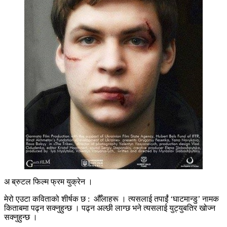
अ ब्रुटल फिल्म फ्रम युक्रेन ।
मेरो एउटा कविताको शीर्षक छ : औँलाहरू । त्यसलाई तपाईंं ‘घाटमान्डु’ नामक
किताबमा पढ्न सक्नुहुन्छ । पढ्न अल्छी लाग्छ भने त्यसलाई युट्युबतिर खोज्न
सक्नुहुन्छ ।