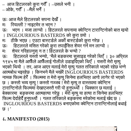
– आज हिटलरको कुरा गरौँ । –उसले भनी ।
– ओके, गरौँ । –मैले भनेँ ।
ऊः आज मैले हिटलरको सपना देखेँ ।
मः रियल्ली ? नाइटमेर त भएन ?
ऊः भएन । मजा लाग्यो । हिटलरले सपनामा क्वेन्टिन टारान्टिनोको बात मार्‍यो
। INGLOURIOUS BASTERDS काे कुरा गर्‍यो ।
मः ठीकै भएछ । एउटा बास्टर्डले अर्काे बास्टर्डको कुरा गरेछ ।
ऊः हिटलरले मसित गरेको कुरा तपाईंसित शेयर गर्न मन लाग्यो ।
मः शेयर गरिहाल्नुस् न त ! हिटलरले के भन्यो ?
ऊः हिटलरले यस्तो भन्यो, ‘मैले बङकरमा सुसाइड गरेको थिएँ । ३० अप्रिल
१९४५ मा मैले आफैँले आफैँलाई गोलीले उडाइदिएको थिएँ । यसरी मेरो मृत्यु
भएको थियो । तर, आज आएर मलाई मेरो मृत्यु गलत तरिकाले भएको रहेछ भन्ने
आत्मबोध भइरहेछ । किनभने मैले भर्खरै INGLOURIOUS BASTERDS
नामक फिल्म हेरेँ । फिल्ममा त मेरो मृत्यु सिनेमा हलभित्र आगो लागेर पो भएको
छ । कस्तो भव्य मृत्यु ! कस्तो गज्जब ! मेरो मृत्यु त वास्तवमा क्वेन्टिन
टारान्टिनोले फिल्ममा देखाएजस्तै गरी पो हुनुपर्थ्यो । धिक्कार छ मलाई ।
बेक्कारमा बङ्करमा आत्महत्या गरेछु । मेरो मृत्यु या हत्या त सिनेमा हलभित्र
फिल्म देर्दाहेर्दै हुनुपर्थ्यो । गलत तरिकाले बङ्करमा मरेकोमा मलाई खेद छ ।
INGLOURIOUS BASTERDS बनाएकोमा क्वेन्टिन टारान्टिनोलाई बधाई
छ ।’
८. MANIFESTO (2015)