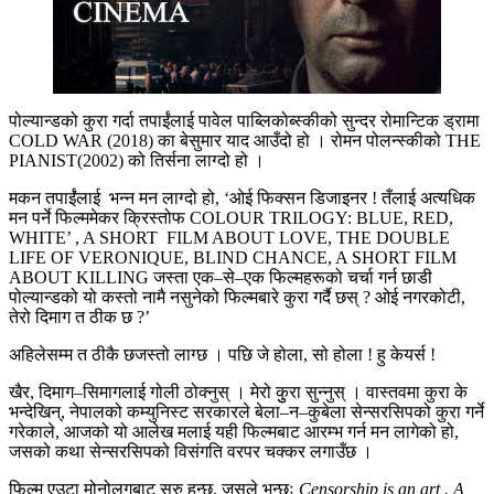
पोल्यान्डको कुरा गर्दा तपाईंलाई पावेल पाब्लिकोब्स्कीको सुन्दर रोमान्टिक ड्रामा
COLD WAR (2018) का बेसुमार याद आउँदो हो । रोमन पोलन्स्कीको THE
PIANIST(2002) को तिर्सना लाग्दो हो ।
मकन तपाईंंलाई भन्न मन लाग्दो हो, ‘ओई फिक्सन डिजाइनर ! तँलाई अत्यधिक
मन पर्ने फिल्ममेकर क्रिस्तोफ COLOUR TRILOGY: BLUE, RED,
WHITE’ , A SHORT FILM ABOUT LOVE, THE DOUBLE
LIFE OF VERONIQUE, BLIND CHANCE, A SHORT FILM
ABOUT KILLING जस्ता एक–से–एक फिल्महरूको चर्चा गर्न छाडी
पोल्यान्डको यो कस्तो नामै नसुनेको फिल्मबारे कुरा गर्दै छस् ? ओई नगरकोटी,
तेरो दिमाग त ठीक छ ?’
अहिलेसम्म त ठीकै छजस्तो लाग्छ । पछि जे होला, सो होला ! हु केयर्स !
खैर, दिमाग–सिमागलाई गोली ठोक्नुस् । मेरो कुुरा सुन्नुस् । वास्तवमा कुरा के
भन्देखिन्, नेपालको कम्युनिस्ट सरकारले बेला–न–कुबेला सेन्सरसिपको कुरा गर्ने
गरेकाले, आजको यो आलेख मलाई यही फिल्मबाट आरम्भ गर्न मन लागेको हो,
जसको कथा सेन्सरसिपको विसंगति वरपर चक्कर लगाउँछ ।
फिल्म एउटा मोनोलगबाट सुरु हुन्छ, जसले भन्छः
Censorship is an art . A