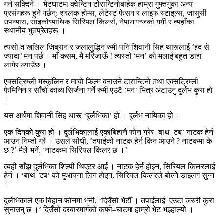
गर्न सक्दिनँ । भेटघाटमा क्वेन्टिन टोरान्टिनोबाहेक हाम्रा गुफ्तगुका अन्य
प्रसंगहरू हुने गर्छन्: शरलक होम्स, लेटेस्ट फेसन र लाइफ स्टाइल्स, जासुसी
उपन्यास, साइकोप्याथिक सिरियल किलर्स, नेपालगन्जको गर्मी र त्यहाँका
स्थानीय भुतप्रेतहरू ।
त्यसो त खलिल जिब्रान र जलालुद्धिन रुमी पनि शिवानी सिंह थारूलाई ‘हद से
ज्यादा’ मन पर्छ । माँ कसम, मै मरिजाऊँ ! त्यस्तो ‘मन’ को मलाई बहुत डाहा
लागेर ल्याउँछ ।
एक्सट्रिम्ली मस्कुलिन र माचो फिल्म बनाउने टारान्टिनो तथा एक्सट्रिम्ली
फेमिनिन र साँचो काव्य सिर्जना गर्ने रुमी एउटै ‘मन’ भित्र अटाउनु दुर्लभ कुरा हो
।
यस अर्थमा शिवानी सिंह थारू ‘दुर्लभिका’ हो । दुर्लभ नायिका हो ।
एक दिनको कुरा हो । दुर्लभिकालाई एकाबिहानै फोन गरेर ‘बाथ–टब’ नाटक हेर्न
आउन निम्तो गरेँ । उसले सोधी, ‘तपाईंको नाटक हेर्न किन आउने ? नाटकमा के
छ ?’ मैले भनें, ‘नाटकमा सिरियल किलर छ ।’
त्यही साँझ दुर्लभिका शिल्पी थिएटर आई । नाटक हेर्न होइन, सिरियल किलरलाई
हेर्न । ‘बाथ–टब’ को मुआयना लिन होइन, सिरियल किलरले बोल्ने डाइलग सुन्न
।
दुर्लभिकाले एक बिहान फोनमा भनी, ‘दिउँसो भेटौँ । तपाईंलाई एउटा जरुरी कुरा
सुनाउनु छ ।’ दिउँसो दरबारमार्गको कफी–घाटमा हाम्रो भेट भइहाल्यो ।