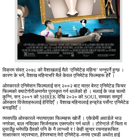
विक्रम संवत् २०७८ को वैशाखलाई मैले ‘एनिमेटेड महिना’ भन्नुपर्ने हुन्छ ।
कारण के भने, वैशाख महिनाभरि मैले केवल एनिमेटेड फिल्महरू हेरेँ ।
ओस्कारले एनिमेसन फिल्मलाई सन् २००२ बाट मात्र बेस्ट एनिमेटेड फिचर
फिल्मको क्याटेगोरीअन्तर्गत पुरस्कृत गर्न थालेको हो । मलाई के जङ चल्यो
कुन्नि, सन् २००१ को SHREK देखि २०२० को SOUL सम्मका सम्पूर्ण
ओस्कार विजेताहरूलाई हेरिदिएँ । वैशाख महिनालाई हन्ड्रेड पर्सेन्ट एनिमेटेड
बनाइदिएँ ।
त्यसपछि ओस्कारले नपत्याएका फिल्महरू खोजेँ । एकेडेमी अवार्डले भाउ
नगरेका, बाल नदिएका सिर्जनाहरू एक्स्प्लोर गर्न थालें । टोरेन्टले तँ चिता म
पुर्‍याउँछु भनेपछि दैवको पनि के नै लाग्थ्यो र ! केही सुन्दर रचनाहरूसित
साक्षात्कार भएपश्चात, हेरेपश्चात् मेरो एनिमेटेड–मनमा एचडी अर्थात् हाई