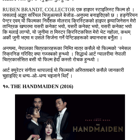
RUBEN BRANDT, COLLECTOR एक हाइपर स्टाइलिस्ट फिल्म हो ।
जसलाई अद्भुत सर्रियल भिजुअल्सले बेजोड–अनुपमा बनाइदिएको छ । हङ्गेरियन
पेन्टर एवम् यो फिल्मका निर्देशक मोलराद क्रिस्टिकको हाइपर इम्याजिनेसन मेरो
तान्त्रिक खप्परमा यसरी कनेक्ट भयो, यसरी कनेक्ट भयो, यसरी कनेक्ट भयो
कि मलाई लाग्यो, यो जुनीमा त मिस्टर क्रिस्टिकसित मेरो भेट नहोला, कथम्
अर्काे जुनी भएमा म उसले सिर्जना गर्ने पेन्टिङहरूको क्यानभास बनुँला ।
अन्त्यमा, नेपालका चित्रकारहरूका निम्ति मात्र कसैले यो फिल्मको ‘स्मेसल
स्क्रिनिङ गरिदिए क्या गज्जबको हुन्थ्यो । सिद्धार्थ आर्ट ग्यालरीमा नेपाली
चित्रकार्ससित बसी यो फिल्म हेर्दा कस्तो रोचक हुन्थ्यो ।
आर्ट क्युरेटर संगीता थापालाई यो फिल्मको अस्तित्वबारे कसैले जानकारी
चुहाइदिए म धन्य–ओ–धन्य भइजाने थिएँ ।
१०. THE HANDMAIDEN (2016)