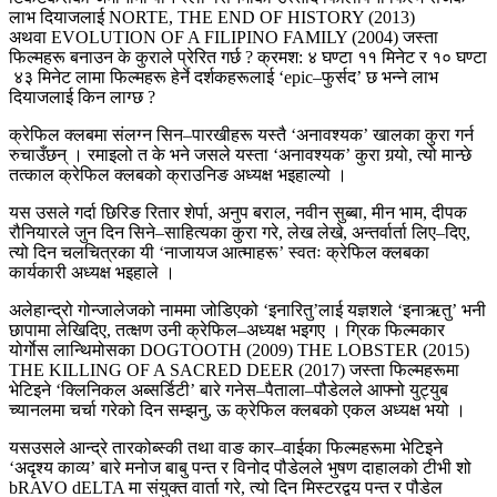
लाभ दियाजलाई NORTE, THE END OF HISTORY (2013)
अथवा EVOLUTION OF A FILIPINO FAMILY (2004) जस्ता
फिल्महरू बनाउन के कुराले प्रेरित गर्छ ? क्रमश: ४ घण्टा ११ मिनेट र १० घण्टा
४३ मिनेट लामा फिल्महरू हेर्ने दर्शकहरूलाई ‘epic–फुर्सद’ छ भन्ने लाभ
दियाजलाई किन लाग्छ ?
क्रेफिल क्लबमा संलग्न सिन–पारखीहरू यस्तै ‘अनावश्यक’ खालका कुरा गर्न
रुचाउँछन् । रमाइलो त के भने जसले यस्ता ‘अनावश्यक’ कुरा गर्‍यो, त्यो मान्छे
तत्काल क्रेफिल क्लबको क्राउनिङ अध्यक्ष भइहाल्यो ।
यस उसले गर्दा छिरिङ रितार शेर्पा, अनुप बराल, नवीन सुब्बा, मीन भाम, दीपक
रौनियारले जुन दिन सिने–साहित्यका कुरा गरे, लेख लेखे, अन्तर्वार्ता लिए–दिए,
त्यो दिन चलचित्रका यी ‘नाजायज आत्माहरू’ स्वतः क्रेफिल क्लबका
कार्यकारी अध्यक्ष भइहाले ।
अलेहान्द्रो गोन्जालेजको नाममा जोडिएको ‘इनारितु’लाई यज्ञशले ‘इनाऋतु’ भनी
छापामा लेखिदिए, तत्क्षण उनी क्रेफिल–अध्यक्ष भइगए । ग्रिक फिल्मकार
योर्गाेस लान्थिमोसका DOGTOOTH (2009) THE LOBSTER (2015)
THE KILLING OF A SACRED DEER (2017) जस्ता फिल्महरूमा
भेटिइने ‘क्लिनिकल अब्सर्डिटी’ बारे गनेस–पैताला–पौडेलले आफ्नो युट्युब
च्यानलमा चर्चा गरेको दिन सम्झनु, ऊ क्रेफिल क्लबको एकल अध्यक्ष भयो ।
यसउसले आन्द्रे तारकोब्स्की तथा वाङ कार–वाईका फिल्महरूमा भेटिइने
‘अदृश्य काव्य’ बारे मनोज बाबु पन्त र विनोद पौडेलले भुषण दाहालको टीभी शो
bRAVO dELTA मा संयुक्त वार्ता गरे, त्यो दिन मिस्टरद्वय पन्त र पौडेल