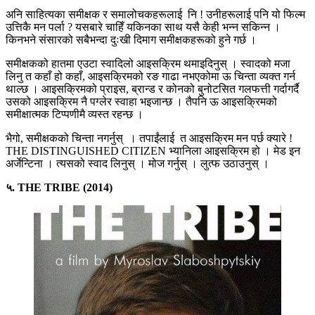
अनि साहित्यका समीक्षक र समालोचकहरूलाई नि ! उनीहरूलाई पनि यो फिल्म
उत्तिकै मन पर्ला ? यसबारे चाहिँ यकिनका साथ यसै केही भन्न सकिन्न ।
किनभने संसारको सबैभन्दा दुःखी दिमाग समीक्षकहरूको हुने गर्छ ।
समीक्षकको हातमा एउटा स्वादिलो आइसक्रिम थमाइदिनुस् । स्वादको मजा
लिनु त कहाँ हो कहाँ, आइसक्रिमको रङ गाढा नभएकोमा ऊ चिन्ता व्यक्त गर्न
थाल्छ । आइसक्रिमको प्राइस, ब्रान्ड र कोनको बुनोटसित गलफत्ती गर्दागर्दै
उसको आइसक्रिम नै पग्लेर स्वाहा भइजान्छ । तैपनि ऊ आइसक्रिमको
समीक्षात्मक टिप्पणीमै व्यस्त रहन्छ ।
भैगो, समीक्षकको चिन्ता नगर्नुस् । तपाईंलाई त आइसक्रिम मन पर्छ क्यारे !
THE DISTINGUISHED CITIZEN भ्यानिला आइसक्रिम हो । मेड इन
अर्जेन्टिना । त्यसको स्वाद लिनुस् । मोज गर्नुस् । लुत्फ उठाउनुस् ।
५. THE TRIBE (2014)