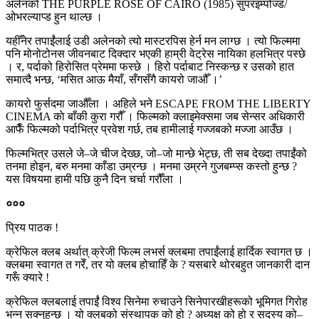
अलेनको THE PURPLE ROSE OF CAIRO (1985) सुपरइम्पोज्ड/
ओभरल्याप्ड हुन थाल्छ ।
यहीँनेर तपाईंंलाई उडी अलेनको त्यो मास्टरपिस हेर्न मन लाग्छ । त्यो फिल्ममा
पनि मोनोटोनस जीवनबाट दिक्दार भएकी हाम्री वेट्रेस नायिका हलभित्र पस्छे
। र, पर्दाको हिरोसित प्रेममा फस्छे । हिरो पर्दाबाट निस्कन्छ र उसको हात
समात्दै भन्छ, ‘मसित आऊ मैयाँ, सँगसँगै कायरो जाऔँ ।’
कायरो फुर्सदमा जाऔँला । अहिले भने ESCAPE FROM THE LIBERTY
CINEMA काे बाँकी कुरा गरौँ । फिल्मको क्लाइमेक्समा जब सेन्सर अधिकारी
आफैँ फिल्मको पर्दाभित्र प्रवेश गर्छ, तब हामीलाई गज्जबको मज्जा आउँछ ।
फिल्मभित्र उसले जे–जे चीज देख्छ, जो–जो मान्छे भेट्छ, ती सब देख्दा तपाईंंको
तनमा होइन, बरु मनमा काँडा उम्रन्छ । मनमा उम्रने गुजबम्प्स कस्तो हुन्छ ?
यस विषयमा हामी पछि कुनै दिन चर्चा गरौँला ।
०००
प्रिय पाठक !
क्रेफिल क्लब अर्थात् क्रेजी फिल्म लभर्स क्लबमा तपाईंलाई हार्दिक स्वागत छ ।
क्लबमा स्वागत त गरेँ, तर यो क्लब होचाहिँ के ? यसबारे थोरबहुत जानकारी दान
गरूँ क्यारे !
क्रेफिल क्लबलाई तपाईंं विश्व सिनेमा रुचाउने सिनेपारखीहरूको भूमिगत गिरोह
भन्न सक्नुहुन्छ । यो क्लबको संस्थापक को हो ? अध्यक्ष को हो र सदस्य को–