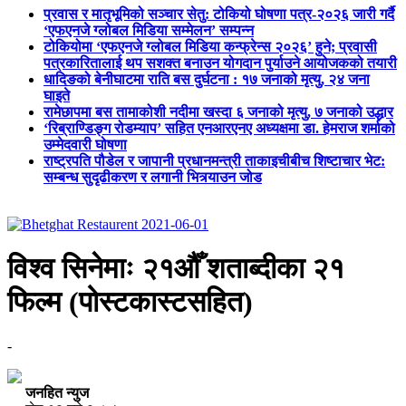
प्रवास र मातृभूमिको सञ्चार सेतु: टोकियो घोषणा पत्र-२०२६ जारी गर्दै
‘एफएनजे ग्लोबल मिडिया सम्मेलन’ सम्पन्न
टोकियोमा ‘एफएनजे ग्लोबल मिडिया कन्फ्रेन्स २०२६’ हुने; प्रवासी
पत्रकारितालाई थप सशक्त बनाउन योगदान पुर्याउने आयोजकको तयारी
धादिङको बेनीघाटमा राति बस दुर्घटना : १७ जनाको मृत्यु, २४ जना
घाइते
रामेछापमा बस तामाकोशी नदीमा खस्दा ६ जनाको मृत्यु, ७ जनाको उद्धार
‘रिब्राण्डिङ्ग रोडम्याप’ सहित एनआरएनए अध्यक्षमा डा. हेमराज शर्माको
उम्मेदवारी घोषणा
राष्ट्रपति पौडेल र जापानी प्रधानमन्त्री ताकाइचीबीच शिष्टाचार भेट:
सम्बन्ध सुदृढीकरण र लगानी भित्र्याउन जोड
विश्व सिनेमाः २१औँ शताब्दीका २१
फिल्म (पोस्टकास्टसहित)
-
जनहित न्युज