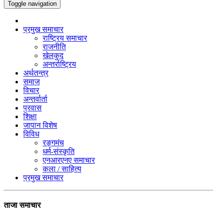
Toggle navigation
प्रमुख समाचार
राष्ट्रिय समाचार
राजनीति
खेलकुद
अन्तर्राष्ट्रिय
अर्थतन्त्र
समाज
विचार
अन्तर्वार्ता
प्रवास
शिक्षा
जापान विशेष
विविध
रङ्गमंच
धर्म-संस्कृति
एनआरएनए समाचार
कला / साहित्य
प्रमुख समाचार
ताजा समाचार