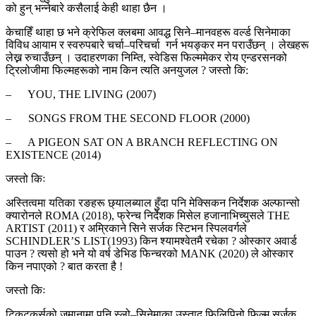
को हुन् भन्नेबारे कसैलाई केही थाहा छैन ।
केचाहिँ थाहा छ भने क्रेफिल क्लबमा आवद्ध सिने–मानवहरू वर्ल्ड सिनेमाका
विविध आयाम र स्वरुपबारे चर्चा–परिचर्चा गर्न भयङ्कर मन पराउँछन् । लेखहरू
लेख्न रुचाउँछन् । उदाहरणका निम्ति, स्वेडिस फिल्ममेकर रोय एन्डरसनको
ट्रिलोजीमा फिल्महरूको नाम किन त्यति अनयुजल ? जस्तो कि:
– YOU, THE LIVING (2007)
– SONGS FROM THE SECOND FLOOR (2000)
– A PIGEON SAT ON A BRANCH REFLECTING ON
EXISTENCE (2014)
जस्तो किः
अस्तित्वमा यतिका रङहरू छ्यालब्याल हुँदा पनि मेक्सिकन निर्देशक अल्फान्सो
क्यारोनले ROMA (2018), फ्रेन्च निर्देशक मिसेल हजानाभिच्युसले THE
ARTIST (2011) र अम्रिकाने सिने सर्जक स्टिभन स्पिलवर्गले
SCHINDLER’S LIST(1993) किन श्यामश्वेतमै रचेका ? ओस्कार अवार्ड
पाउन ? त्यसो हो भने यो वर्ष डेभिड फिन्चरको MANK (2020) ले ओस्कार
किन नपाएको ? बात करता है !
जस्तो किः
टिकटकर्सको जमानामा पनि स्लो–सिनेमाका उस्ताद फिलिपिनो फिल्म सर्जक