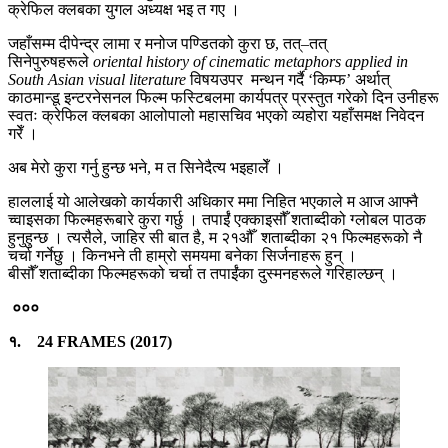
क्रेफिल क्लबका युगल अध्यक्ष भइ त गए ।
जहाँसम्म दीपेन्द्र लामा र मनोज पण्डितको कुरा छ, तत्–तत्
सिनेपुरुषहरूले
oriental history of cinematic metaphors applied in
South Asian visual literature
विषयउपर मन्थन गर्दै ‘किम्फ’ अर्थात्
काठमान्डू इन्टरनेसनल फिल्म फस्टिबलमा कार्यपत्र प्रस्तुत गरेको दिन उनीहरू
स्वतः क्रेफिल क्लबका आलोपालो महासचिव भएको व्यहोरा यहाँसमक्ष निवेदन
गरेँ ।
अब मेरो कुरा गर्नु हुन्छ भने, म त सिनेदैत्य भइहालेँ ।
हाललाई यो आलेखको कार्यकारी अधिकार ममा निहित भएकाले म आज आफ्नै
च्वाइसका फिल्महरूबारे कुरा गर्छु । तपाईंं एक्काइसौँ शताब्दीको ग्लोबल पाठक
हुनुहुन्छ । त्यसैले, जाहिर सी बात है, म २१औँ शताब्दीका २१ फिल्महरूको नै
चर्चा गर्नेछु । किनभने ती हाम्रो समयमा बनेका सिर्जनाहरू हुन् ।
बीसौँ शताब्दीका फिल्महरूको चर्चा त तपाईंंका दुस्मनहरूले गरिहाल्छन् ।
०००
१. 24 FRAMES (2017)