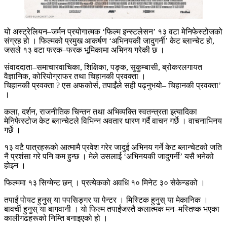
यो अस्ट्रेलियन–जर्मन प्रयोगात्मक ‘फिल्म इन्स्टलेसन’ १३ वटा मेनिफेस्टोजको
संग्रह हो । फिल्मको प्रमुख आकर्षण ‘अभिनयकी जादुगर्नी’ केट ब्लान्चेट हो,
जसले १३ वटा फरक–फरक भूमिकामा अभिनय गरेकी छ ।
संवाददाता–समाचारवाचिका, शिक्षिका, पङ्क, सुकुम्बासी, ब्रोकरलगायत
वैज्ञानिक, कोरियोग्राफर तथा चिहानकी प्रवक्ता ।
चिहानकी प्रवक्ता ? एस अफकोर्स, तपाईंले सही पढ्नुभयो– चिहानकी प्रवक्ता’
।
कला, दर्शन, राजनीतिक चिन्तन तथा अभिव्यक्ति स्वतन्त्रता इत्यादिका
मेनिफेस्टोज केट ब्लान्चेटले विभिन्न अवतार धारण गर्दै वाचन गर्छे । वाचनाभिनय
गर्छे ।
१३ वटै पात्रहरूको आत्मामै प्रवेश गरेर जादुई अभिनय गर्ने केट ब्लान्चेटको जति
नै प्रशंसा गरे पनि कम हुन्छ । मेले उसलाई ‘अभिनयकी जादुगर्नी’ यसै भनेको
होइन ।
फिल्ममा १३ सिग्मेन्ट छन् । प्रत्येकको अवधि १० मिनेट ३० सेकेन्डको ।
तपाईं पोयट हुनुस् या पपसिङ्गर या पेन्टर । मिस्टिक हुनुस् या मेकानिक ।
बावर्ची हुनुस् या बागवानी । यो फिल्म तपाईंंजस्तै कलात्मक मन–मस्तिष्क भएका
कालीगढहरूको निम्ति बनाइएको हो ।