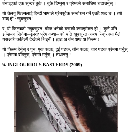
बनाइएको एक सुन्दर बुके । बुके टिप्नुस् र प्रेमको समाधिमा चढाउनुस् ।
यो तेलगु फिल्मलाई हिन्दी भाषाले प्रेमपूर्वक सम्बोधन गर्ने एउटै शब्द छ । त्यो
शब्द हो : खुबसुरत !
र, यो फिल्मको ‘खुबसुरत’ चीज भनेको यसको क्लाइमेक्स हो । कुनै पनि
इन्डियन सिनेमा–मूलतः प्रेम कथा– को यति खुबसुरत अन्त्य स्क्रिनमा मैले
यसअघि कहिल्यै देखेको थिइनँ । ह्वाट अ जेम अफ अ फिल्म !
यो फिल्म हेर्नुस् र पुनः एक पटक, दुई पटक, तीन पटक, चार पटक प्रेममा पर्नुस्
। प्रेममा बाँच्नुस्, प्रेममै मर्नुस् । तथास्तु !
७. INGLOURIOUS BASTERDS (2009)