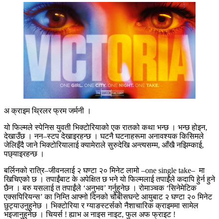
अ क्राइम थ्रिलर फ्रम जर्मनी ।
यो फिल्मले स्पेनिस युवती भिक्टोरियाको एक रातको कथा भन्छ । भन्छ होइन,
देखाउँछ । नन–स्टप देखाइरहन्छ । घटनै घटनाहरूमा अनावश्यक किसिमले
जेलिइँदै जाने भिक्टोरियालाई क्यामेराले सुरुदेखि अन्त्यसम्म, आँखै नझिम्काई,
पछ्याइरहन्छ ।
बर्लिनको रात्रि–जीवनलाई २ घण्टा २० मिनेट लामो –one single take– मा
खिचिएको छ । तपाईंबाट के अपेक्षित छ भने यो फिल्मलाई तपाईंंले कदापि हेुर्न हुने
छैन । बरु यसलाई त तपाईंले ‘अनुभव’ गर्नुहुनेछ । रोमाञ्चक ‘सिनेमेटिक
एक्सपिरियन्स’ का निम्ति आफ्नो दिनको चौबीसघन्टे आयुबाट २ घण्टा २० मिनेट
छुट्याउनुहुनेछ । भिक्टोरिया र ग्याङस्टर्सको नैशाचारिक क्राइममा सामेल
भइजानुहुनेछ । चियर्स ! ह्याभ अ नाइस नाइट, फुल अफ फ्राइट !