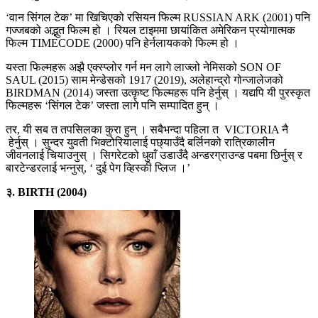
‘वान सिंगल टेक’ मा खिचिएको रसियन फिल्म RUSSIAN ARK (2001) पनि
गज्जबको अद्भुत फिल्म हो । रियल टाइममा छायांकित अमेरिकन प्रयोगात्मक
फिल्म TIMECODE (2000) पनि हेर्नलायकको फिल्म हो ।
यस्ता फिल्महरू अझै एक्स्प्लोर गर्न मन लागे लाज्लो नेमिसको SON OF
SAUL (2015) साम मेन्डेसको 1917 (2019), अलेहान्द्रो गोन्जालेजको
BIRDMAN (2014) जस्ता उत्कृष्ट फिल्महरू पनि हेर्नुस् । यद्यपि यी पुरस्कृत
फिल्महरू ‘सिंगल टेक’ जस्ता लागे पनि सम्पादित हुन् ।
तर, यी सब त तपसिलका कुरा हुन् । सबैभन्दा पहिला त VICTORIA नै
हेर्नुस् । सुन्दर युवती भिक्टोरियालाई पछ्याउँदै बर्लिनको रात्रिकालीन
जीवनलाई चियाउनुस् । सिगरेटको धुवाँ उडाउँदै अन्डरग्राउन्ड पबमा छिर्नुस् र
बारटेन्डरलाई भन्नुस्, ‘ दुई पेग व्हिस्की प्लिज ।’
३. BIRTH (2004)