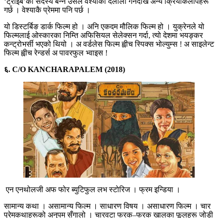
‘ट्राइब’को सदस्य बन्न उसले वेश्याको दलाली गर्नेदेखि अन्य क्रियाकलापहरू
गर्छ । वेश्याकै प्रेममा पनि पर्छ ।
यो डिस्टर्बिङ डार्क फिल्म हो । अनि एकदम मौलिक फिल्म हो । युक्रेनले यो
फिल्मलाई ओस्कारका निम्ति अफिसियल सेलेक्सन गर्दा, त्यो देशमा भयङ्कर
कन्ट्रोभर्सी भएको थियो । अ वर्डलेस फिल्म ह्वीच स्पिक्स भोल्युम्स ! अ साइलेन्ट
फिल्म ह्वीच रेन्डर्स अ पावरफुल भ्वाइस !
६. C/O KANCHARAPALEM (2018)
एन एनथोलजी अफ फोर ब्युटिफुल लभ स्टोरिज । फ्रम इन्डिया ।
सामान्य कथा । असामान्य फिल्म । साधारण विषय । असाधारण फिल्म । चार
प्रेमकथाहरूको अनुपम सँगालो । चारवटा फरक–फरक खालका फूलहरू जोडी