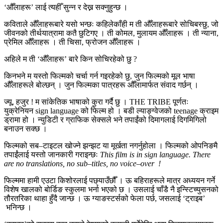
‘औँलाहरू’ लाई त्यहीँ सुन्न र देख्न सक्नुहुन्छ ।
कविताले औँलाहरूबारे यसो भन्छः कहिलेकाँही म ती औँलाहरूबारे सोचिबस्छु, जो
जीवनको तीर्थयात्रामा कतै छुटिगए । ती कोमल, मुलायम औँलाहरू । ती न्याना,
प्रेमिल औँलाहरू । ती चिसा, फ्रोजन औँलाहरू ।
अहिले म ती ‘औँलाहरू’ बारे किन सोचिरहेको छु ?
किनभने म यस्तो फिल्मको चर्चा गर्न गइरहेको छु, जुन फिल्मको मूल भाषा
औँलाहरूले बोल्छन् । जुन फिल्मका पात्रहरू औँलामार्फत संवाद गर्छन् ।
ज्यू, हजुर ! म सांकेतिक भाषाको कुरा गर्दै छु । THE TRIBE पूर्णतः
युक्रेनियन sign language को फिल्म हो । बडी ल्याङ्ग्वेजको teenage क्राइम
ड्रामा हो । न्युडिटी र ग्राफिक सेक्सले भने तपाईंको दिमागलाई दिगमिगिलो
बनाउन सक्छ ।
फिल्मको सब–टाइटल खोज्ने झन्झट या मूर्खता नगर्नुहोला । फिल्मको ओपनिङमै
तपाईंलाई यस्तो जानकारी गराइन्छः
This film is in sign language. There
are no translations, no sub–titles, no voice–over
!
फिल्ममा हामी एउटा किशोरलाई पछ्याउँछौँ । ऊ बहिराहरूले मात्र अध्ययन गर्ने
विशेष खालको बोर्डिङ स्कुलमा भर्ना भएको छ । उसलाई चाँडै नै इन्स्टिच्युसनको
तौरतरिका थाहा हुँदै जान्छ । ऊ ग्याङस्टर्सको फेला पर्छ, जसलाई ‘ट्राइब’
भनिन्छ ।