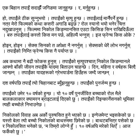
एक बिहान तपाईंं सदाझैँ जगिङमा जानुहुन्छ । र, मर्नुहुन्छ ।
हो, तपाईंंले ठीक सुन्नुभयो । तपाईंको मृत्यु हुन्छ । तपाईंलाई मार्नैपर्ने हुन्छ ।
नत्र मेरो फिल्मको कथा कसरी अगाडि बढ्छ ? रोल स्यानो भयो भनेर चित्त
नदुखाउनुस् । फिल्ममा निकोल किड्म्यानसित एउटा किसिङ सिन राखिदिऊँला
। बरु तपाईंलाई कस्तो किस मन पर्छ, अहिल्यै भन्नुस् । इज फ्रेन्च किस ओके ?
होइन, होइन । सेक्स सिनको त अपेक्षा नै नगर्नुस् । सेक्सको धेरै लोभ नगर्नुस्
। तपाईंको निम्ति फ्रेन्च किस नै पर्याप्त छ ।
अब कथामा नै बढी फोकस हुनुस् । तपाईंंको मृत्युपश्चात् निकोल किडम्यानले
आफ्नो बाँकी जीवन तपाईंकै यादमा बिताउन चाहन्छे । दिन, महिना र वर्षहरू बित्दै
जान्छन् । तपाईंका यादहरूको ग्रेभयार्डमा हिउँहरू जम्दै जान्छन् ।
दश वर्षपछि तपाईंं त्यो चिहानबाट ब्युँझनुहुन्छ । तपाईंंको पुनर्जन्म हुन्छ ।
तपाईंको उमेर १० वर्षको हुन्छ । यो १० वर्षे पुनर्जीवित बच्चाको रोल मैले
बालकलाकार क्यामरन ब्राइटलाई दिएको छु । तपाईंंको रिइन्कार्नेसनको भूमिका
त्यही बच्चोले निभाउनेछ ।
निकोलको विवाह अब अर्काे पुरुषसित हुने भएको छ । इन्गेजमेन्ट भइसकेको छ ।
यस्तो बेला त्यो बच्चो निकोलको बाथरुममा छिरेको छ । बाथटबभित्र पसेको छ
र निकोलसित भनेको छ, ‘म तिम्रो लोग्ने हुँ । १० वर्षअघि मरेको थिएँ । आज
फर्केको छु ।’