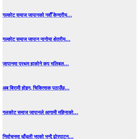
गल्कोट समाज जापानको नवौँ केन्द्रीय…
गल्कोट समाज जापान नागोया क्षेत्रीय…
जापानमा प्रथम हाकोने कप भलिबल…
अब बिरामी होइन, चिकित्सक पठाउँछ…
गलकोट समाज जापानले आगामी महिनाको…
निर्वाचनमा धाँधली भएको भन्दै ढोरपाटन…