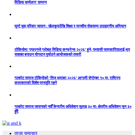
मिडिया सम्मेलन’ सम्पन्न
घुम्टे युवा परिवार जापान : खेलकुददेखि शिक्षा र मानवीय सेवासम्म उदाहरणीय अभियान
टोकियोमा ‘एफएनजे ग्लोबल मिडिया कन्फ्रेन्स २०२६’ हुने; प्रवासी पत्रकारितालाई थप
सशक्त बनाउन योगदान पुर्याउने आयोजकको तयारी
गल्कोट समाज टोकियोको ‘तिज धमाका २०२६’ आगामी सेप्टेम्बर १० मा, राष्ट्रिय
कलाकारको विशेष प्रस्तुति रहने
गल्कोट समाज जापानको नवौँ केन्द्रीय अधिवेशन जुलाइ ३० मा: क्षेत्रीय अधिवेशन जुन ३०
हुँदै
ताजा समाचार