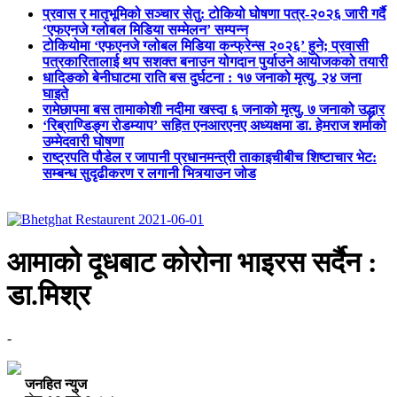
प्रवास र मातृभूमिको सञ्चार सेतु: टोकियो घोषणा पत्र-२०२६ जारी गर्दै
‘एफएनजे ग्लोबल मिडिया सम्मेलन’ सम्पन्न
टोकियोमा ‘एफएनजे ग्लोबल मिडिया कन्फ्रेन्स २०२६’ हुने; प्रवासी
पत्रकारितालाई थप सशक्त बनाउन योगदान पुर्याउने आयोजकको तयारी
धादिङको बेनीघाटमा राति बस दुर्घटना : १७ जनाको मृत्यु, २४ जना
घाइते
रामेछापमा बस तामाकोशी नदीमा खस्दा ६ जनाको मृत्यु, ७ जनाको उद्धार
‘रिब्राण्डिङ्ग रोडम्याप’ सहित एनआरएनए अध्यक्षमा डा. हेमराज शर्माको
उम्मेदवारी घोषणा
राष्ट्रपति पौडेल र जापानी प्रधानमन्त्री ताकाइचीबीच शिष्टाचार भेट:
सम्बन्ध सुदृढीकरण र लगानी भित्र्याउन जोड
आमाको दूधबाट कोरोना भाइरस सर्दैन :
डा.मिश्र
-
जनहित न्युज