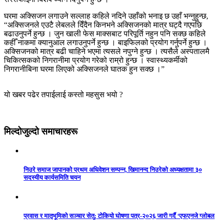
घरमा अक्सिजन लगाउने सल्लाह कहिले नदिने उहाँको भनाइ छ उहाँ भन्नुहुन्छ,
“अक्सिजनले एउटै लेबलले दिँदैन किनभने अक्सिजनको मात्र घट्दै गएपछि
बढाउनुपर्ने हुन्छ । जुन खाली फेस माक्सबाट परिपूर्ति नहुन पनि सक्छ कहिले
कहीँ नाकमा क्यानुआल लगाउनुपर्ने हुन्छ । बाइफिलको प्रयोग गर्नुपर्ने हुन्छ ।
अक्सिजनको मात्र बढी चाहिने भएमा त्यसले नपुग्ने हुन्छ । त्यसैले अस्पतालमै
चिकित्सकको निगरानीमा प्रयोग गरेको राम्रो हुन्छ । स्वास्थ्यकर्मीको
निगरानीबिना घरमा लिएको अक्सिजनले घातक हुन सक्छ ।”
यो खबर पढेर तपाईलाई कस्तो महसुस भयो ?
मिल्दोजुल्दो समाचारहरू
निउरे समाज जापानको प्रथम अधिवेशन सम्पन्न, खिमानन्द निउरेको अध्यक्षतामा ३०
सदस्यीय कार्यसमिति चयन
प्रवास र मातृभूमिको सञ्चार सेतु: टोकियो घोषणा पत्र-२०२६ जारी गर्दै ‘एफएनजे ग्लोबल