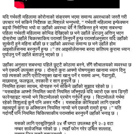
यदि गर्भवती महिलामा कोरोनाको संक्रमण भएमा समान्य अवस्थाको जस्तै गरी
उपचार गर्न सकिने निर्देशक डा.मिश्रले भन्नुभयो, “ गर्भवती महिलामा इन्फेक्सन
बढ्यो निमोनिया भयो वा उहाँको अवस्था धेरै नै सिकिस्त हुने भएमा सबभन्दा
पहिला गर्भवती महिलामा कोभिड देखिएको छ भने उहाँले डराउनु अत्तिनु भएन
दोस्रोमा उहाँले चिकत्साकिय परामर्श लिनुपर्ने हुन्छ परामर्शअनुसार यदि उहाँको
सुत्केरी हुने महिना बाँकी छ र उहाँको अवस्था समान्य छ भने उहाँले होम
आइसोलेसनमा बस्नुपर्ने हुन्छ ।” तर आइसोलेसनमा बस्दा कतिपय कुरामा ध्यान
पुर्याउनु पर्ने उहाँले बताउनु भएको छ ।
उहाँका अनुसार सबभन्दा पहिले छुट्टै कोठामा बस्ने, सँगै सौचालयको व्यवस्था छ
भने एकदमै उपयुक्त हुन्छ । दोस्रो कुरा आफ्नो पोषणयुक्त खानामा ध्यान दिनु
पर्छ त्यसको लागि प्रोटिनयुक्त खाना खानु पर्ने र यसमा अन्न, गेडागुडी,
माछामासु, फलफूल, तरकारी र साग हुनुपर्ने छ ।
नियमित हल्का व्यायम, योगाहरु गर्न सकिने उहाँको सुझाव रहेको छ ।
“यसबाहेक आफ्नो नियमित ज्वारो नियमित जाँच्नुपर्छ यदि ज्वारो एक सय डिग्री
फारेनहाइट नाघ्यो भने सिटामोलको प्रयोग गर्नुपर्ने हुन्छ । सिटामोलले गर्भमा
रहेको शिशुलाई कुनै पनि असर गर्दैन । यसबाहेक कोभिडको लागि एकदमै
महत्वपूर्ण कुरा छ अक्सिजन नियमित नाप्यो भने एकदमै राम्रो हुन्छ ।” यति
गर्दागर्दै पनि नियमित चिकित्साकीय परामर्शमा बस्नुपर्ने उहाँको भनाइ छ ।
यसको लागि प्रसूतिगृहले २४ सैँ घण्टा उपलब्धा हुने २–३ वटा
नम्बर सार्वजनिक गरेको छ । त्यहाँ फोन गरेर उचित सल्लाह,