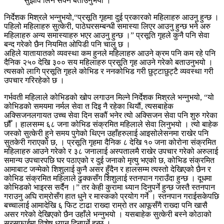
सुझाव लिन सक्ने बताउनुभयो ।
निर्देशक मिश्रले भन्नुभयो,“प्रसूति गृहमा दुई प्रकारको महिलाहरु आउनु हुन्छ ।
पहिलो महिलाहरु सुत्केरी, पाठेघरसम्बन्धी समास्या लिएर आउनु हुन्छ भने अरु
महिलाहरु अन्य समास्याहरु भएर आउनु हुन्छ ।” प्रसूति गृहले कुनै पनि सेवा
बन्द गरेको छैन नियमित ओपिडी पनि चालु छ ।
अहिले यातायातको व्यवस्था कम हुनले महिलाहरु आउने क्रम पनि कम रहे पनि
दैनिक २५० देखि ३०० सय महिलाहरु प्रसूति गृह आउने गरेको बताउनुभयो ।
त्यसको लागि प्रसूति गृहले कोभिड र ननकोभिड गरी छुट्टाछुट्टै व्यवस्था गरी
उपचार गरिरहेको छ ।
गर्भवती महिलाले कोभिडको खोप लगाउन मिल्ने निर्देशक मिश्रले भन्नुभयो, “यो
कोभिडको समयमा नर्मल सेवा त दिइ नै रहेका थियौं, त्यसबाहेक
अक्सिजनलगायत उच्च सेवा दिन सकौं भनेर त्यो अक्सिजन सेवा पनि शुरु गरेका
छौँ । हालसम्म ६८ जना कोभिड संक्रमित महिलाले सेवा लिनुभयो । त्यो बाहेक
जस्को सुत्केरी हुने समय पुगेको थिएन उहाँहरुलाई आइसोलेसनमा राखेर पनि
सुतकेरी गराएको छ, । प्रसूति गृहमा दैनिक ८ देखि १० जना कोरोना संक्रमित
महिलाहरु आउने गरेको र ३८ जनालाई अस्पतालमै राखेर उपचार गरेको अरुलाई
समान्य उपचारपछि घर पठाएको र दुई जनाको मृत्यु भएको छ, कोभिड संक्रमित
आमाबाट जन्मेको शिशुलाई कुनै असर हुँदैन र हालसम्म त्यस्तो देखिएको छैन र
कोभिड संक्रमित महिलाले ढुक्कसँग शिशुलाई स्तनपान गराउँदा हुन्छ । दूधमा
कोभिडको भाइरस सर्दैन ।” तर केही कुरामा ध्यान दिनुपर्ने हुन्छ जस्तै स्तनपान
गराउनु अघि राम्रोसँग हात धुने र मास्कको प्रयोग गर्ने । स्तनपान गराईसकेपछि
बच्चालाई आमादेखि ६ फिट टाढा राख्दा राम्रो तर आफूसँगै राख्दा पनि खासै
असर गरेको देखिएको छैन उहाँले भन्नुभयो । यसबाहेक सुत्केरी बस्ने कोठाको
सरसफाईमा विशेष ध्यान दिनुपर्ने हुन्छ ।