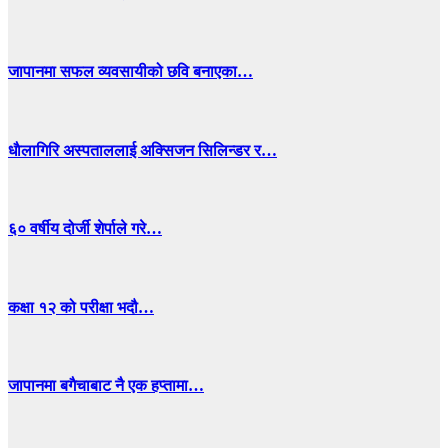
जापानमा सफल व्यवसायीको छवि बनाएका…
धाैलागिरि अस्पताललाई अक्सिजन सिलिन्डर र…
६० वर्षीय दोर्जी शेर्पाले गरे…
कक्षा १२ को परीक्षा भदौ…
जापानमा बगैचाबाट नै एक हप्तामा…