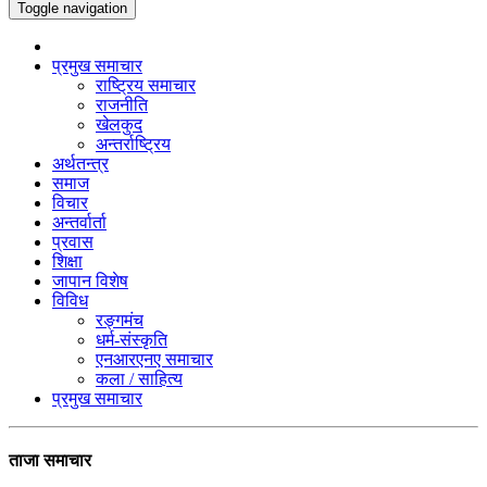
Toggle navigation
प्रमुख समाचार
राष्ट्रिय समाचार
राजनीति
खेलकुद
अन्तर्राष्ट्रिय
अर्थतन्त्र
समाज
विचार
अन्तर्वार्ता
प्रवास
शिक्षा
जापान विशेष
विविध
रङ्गमंच
धर्म-संस्कृति
एनआरएनए समाचार
कला / साहित्य
प्रमुख समाचार
ताजा समाचार