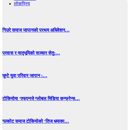
लोकप्रिय
निउरे समाज जापानको प्रथम अधिवेशन…
प्रवास र मातृभूमिको सञ्चार सेतु:…
घुम्टे युवा परिवार जापान :…
टोकियोमा ‘एफएनजे ग्लोबल मिडिया कन्फ्रेन्स…
गल्कोट समाज टोकियोको ‘तिज धमाका…