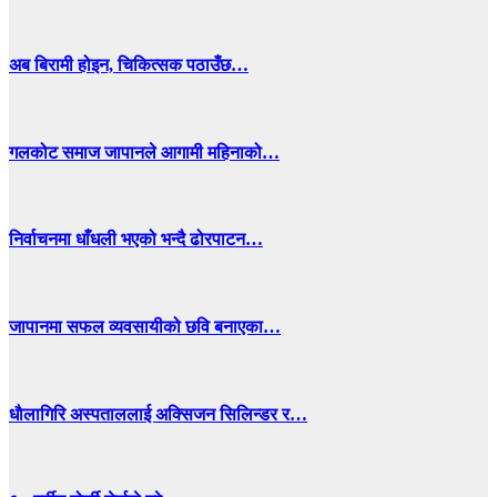
अब बिरामी होइन, चिकित्सक पठाउँछ…
गलकोट समाज जापानले आगामी महिनाको…
निर्वाचनमा धाँधली भएको भन्दै ढोरपाटन…
जापानमा सफल व्यवसायीको छवि बनाएका…
धाैलागिरि अस्पताललाई अक्सिजन सिलिन्डर र…