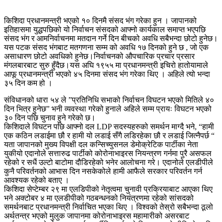
किशिदा प्रधानमन्त्री भएको १० दिनमै संसद भंग गरेका हुन । जापानको
इतिहासमा युद्धपछिको यो निर्वाचन संसदको आफ्नो कार्यकाल समाप्त भएपछि
संसद भंग र आमनिर्वाचनमा मतदान गर्ने दिन बीचको अवधि सबैभन्दा छोटो हुनेछ।
यस पटक संसद भंगबाट मतगणना सम्म को अवधि १७ दिनको हुने छ , जो एक
असाधारण छोटो अवधिको हुनेछ।निर्वाचनको औपचारिक प्रचार प्रसार
मंगलबारबाट सुरु हुँदैछ।यस अघि १९५५ मा प्रधानमन्त्री इचिरो हातोयामाले
आफू प्रधानमन्त्री भएको ४५ दिनमा संसद भंग गरेका थिए । अहिले त्यो भन्दा
३५ दिन कम हो ।
संविधानको धारा ५४ ले ​​”प्रतिनिधि सभाको निर्वाचन विघटन भएको मितिले ४०
दिन भित्र हुनेछ” भनी व्यवस्था गरेको हुनाले अहिले सम्म प्रायः विघटन भएको
३० दिन पछि चुनाव हुने गरेको छ।
किशिदाले विघटन पछि आफ्नो दल LDP सदस्यहरुको समर्थन माग्दै भने, “हामी
एक कठिन लडाईमा छौ र हामी यो लडाई सँगै लडिरहेका छौ र लडाई जित्नैपर्छ “
यता जापानको मुख्य विपक्षी दल कन्सिच्युसनल डेमोक्रेटिक पार्टीका नेता
युकीयो एदानोले सत्तारुढ पार्टीको कोरोनाभाइरस नियन्त्रण गर्नमा पुरै असफल
रहेको र सधैं उल्टो बाटोमा दौडिरहेको भनेर आलोचना गरे। एदानोले एलडीपीले
कुनै परिवर्तनको आभास दिन नसकेकोले हामी आफैले सरकार परिवर्तन गर्न
आवश्यक रहेको बताए ।
किशिदा सेप्टेम्बर २९ मा एलडिपीको नेतृत्वमा चुनावी प्रक्रियाबाट आएका थिए
भने अक्टोबर ४ मा एलडीपीको गठबन्धनको नियंत्रणमा रहेको सांसदको
समर्थनबाट प्रधानमन्त्री निर्वाचित भएका थिए । विश्वको तेस्रो सबैभन्दा ठूलो
अर्थतन्त्र भएको मुलुक जापानमा कोरोनाभाइरस महामारीको असरबाट