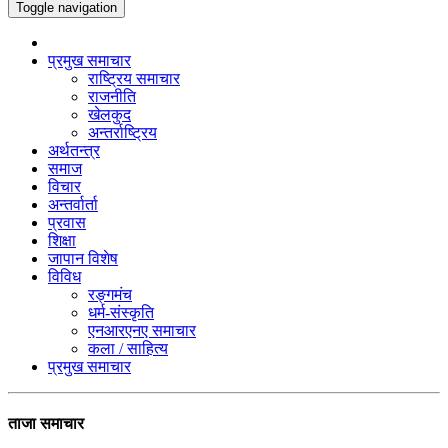
Toggle navigation
प्रमुख समाचार
राष्ट्रिय समाचार
राजनीति
खेलकुद
अन्तर्राष्ट्रिय
अर्थतन्त्र
समाज
विचार
अन्तर्वार्ता
प्रवास
शिक्षा
जापान विशेष
विविध
रङ्गमंच
धर्म-संस्कृति
एनआरएनए समाचार
कला / साहित्य
प्रमुख समाचार
ताजा समाचार