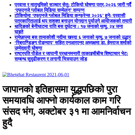
प्रवास र मातृभूमिको सञ्चार सेतु: टोकियो घोषणा पत्र-२०२६ जारी गर्दै
‘एफएनजे ग्लोबल मिडिया सम्मेलन’ सम्पन्न
टोकियोमा ‘एफएनजे ग्लोबल मिडिया कन्फ्रेन्स २०२६’ हुने; प्रवासी
पत्रकारितालाई थप सशक्त बनाउन योगदान पुर्याउने आयोजकको तयारी
धादिङको बेनीघाटमा राति बस दुर्घटना : १७ जनाको मृत्यु, २४ जना
घाइते
रामेछापमा बस तामाकोशी नदीमा खस्दा ६ जनाको मृत्यु, ७ जनाको उद्धार
‘रिब्राण्डिङ्ग रोडम्याप’ सहित एनआरएनए अध्यक्षमा डा. हेमराज शर्माको
उम्मेदवारी घोषणा
राष्ट्रपति पौडेल र जापानी प्रधानमन्त्री ताकाइचीबीच शिष्टाचार भेट:
सम्बन्ध सुदृढीकरण र लगानी भित्र्याउन जोड
जापानको इतिहासमा युद्धपछिको पुरा
समयावधि आफ्नो कार्यकाल काम गरि
संसद भंग, अक्टोबर ३१ मा आमनिर्वाचन
हुदै