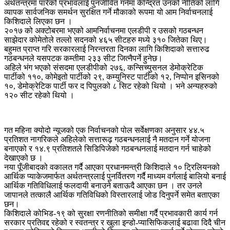
अर्थतन्त्रमा पारेको प्रभावलाई पुनर्जीवित गर्नमा केन्द्रित उनको नीतिको लागि
व्यापक सार्वजनिक समर्थन सुरक्षित गर्ने मौकाको रूपमा यो आम निर्वाचनलाई
किशिदाले लिएका छन ।
२०१७ को अक्टोबरमा भएको आमनिर्वाचनमा एलडीपी र उसको गठबन्धन
साझेदार कोमेतोले तल्लो सदनको ४६५ सीटहरु मध्ये ३१० जितेका थिए।
बहुमत प्राप्त गरि सरकारलाई निरन्तरता दिनका लागि किशिदाको सत्तारुढ
गठबन्धनले यसपटक कम्तीमा २३३ सीट जित्नैपर्ने हुनेछ।
अहिले भंग भएको संसदमा एलडीपीको २७६, कन्सिच्युसनल डेमोक्रेटिक
पार्टीको ११०, कोमेइतो पार्टीको २९, कम्युनिस्ट पार्टीको १२, निप्पोन इसिनको
१०, डेमोक्रेटिक पार्टी फर द पिपुलको ८ सिट रहेको थियो । भने अन्यहरुको
१२० सीट रहेको थियो ।
गत महिना क्योदो न्यूजको एक निर्वाचनको पोल सर्वेक्षणका अनुसार ४४.५
प्रतिशत नागरिकले अहिलेको सत्तारूढ़ गठबन्धनलाई नै मतदान गर्ने योजना
बनाएको र १४.९ प्रतिशतले सिडिपिजेको गठबन्धनलाई मतदान गर्न चाहेको
देखाएको छ ।
नया पूँजीबादको वकालत गर्दै आएका प्रधानमन्त्री किशिदाले १० ट्रिलियनको
आर्थिक प्याकेजमार्फत अर्थतन्त्रलाई पुनर्वितरण गर्दै माध्यम वर्गलाई बालियो बनाई
आर्थिक गतिविधिलाई फलदायी बनाउने बताऊदै आएका छन । तर उनले
जापानले तत्कालै आर्थिक गतिविधिको विस्तारलाई जोड दिनुपर्ने समेत बताएका
छन।
किशिदाले कोभिड-१९ को सुरक्षा रणनीतिको समीक्षा गर्दै प्रभावकारी कार्य गर्न
सरकार प्रतिवद्द रहेको र स्वतन्त्र र खुला इन्डो-प्यासिफिकलाई बढावा दिदै चीन