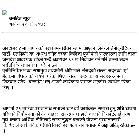
-
जनहित न्युज
असाेज २९ गते २०७८
अक्टोबर ४ मा जापानको प्रधानमन्त्रीका रूपमा आएका लिबरल डेमोक्रेटिक
पार्टी( एलडिपी) का अध्यक्ष समेत रहेका किशिदा फुमीयोले सरकारका लागि ताज़ा
जनादेश आवश्यक रहेको भन्दै अक्टोबर ३१ मा निर्वाचन गर्ने गरि तल्लो सदन
प्रतिनिधि सभाको भंग गरेका छन ।
प्रतिनिधिसभाका सभामुख ताडामोरी ओशिमाले संसदको तल्लो सदनको पूर्ण
बैठकमा विघटनको घोषणा गरेका थिए ।तल्लो सदनका सांसदहरु आफ्नो
सिटबाट उठेर “बन्जाई” भन्दै आफ्नो कार्यकाल समाप्त भएकोमा समर्थन गरेका
थिए ।
आगामी २१ तारिक प्रतिनिधि सभाको चार वर्षे कार्यकाल समाप्त हुनु अघि घोषणा
गरिएको निर्वाचनमा कोरोनाभाइरस संक्रमणमा हालै आएको गिरावटलाई मुख्य
मुद्दा बनाएर आर्थिक नीतिलाई समयानुकूल बनाउने योजना प्रधानमन्त्री
किशिदाले सार्वजनिक गरेपनि विपक्षीहरु गठबन्धन बनाउनमै अझ अल्झिरहेका छन
।