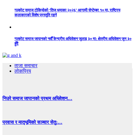
गल्कोट समाज टोकियोको ‘तिज धमाका २०२६’ आगामी सेप्टेम्बर १० मा, राष्ट्रिय
कलाकारको विशेष प्रस्तुति रहने
गल्कोट समाज जापानको नवौँ केन्द्रीय अधिवेशन जुलाइ ३० मा: क्षेत्रीय अधिवेशन जुन ३०
हुँदै
ताजा समाचार
लोकप्रिय
निउरे समाज जापानको प्रथम अधिवेशन…
प्रवास र मातृभूमिको सञ्चार सेतु:…