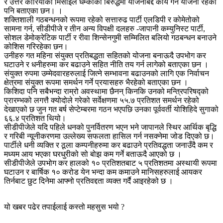
र उत्तर कोरियाको मिसाइल धम्कीको बिरुद्धमा योजनाबद्द कार्य गर्ने योजना रहेको
पनि बताएका छन। ।
शक्तिशाली गठबन्धनको रूपमा रहेको सत्तारुढ पार्टी एलडिपी र कोमेतोको
सामना गर्न, सीडीपीजे र तीन अन्य विपक्षी दलहरु -जापानी कम्युनिस्ट पार्टी,
सोशल डेमोक्रेटिक पार्टी र रीवा शिन्सेनगुमी सम्मिलित बलियो गठबन्धन बनाउने
कोशिस गरिरहेका छन।
उनीहरु गत महिना संयुक्त प्रतिबद्धता सहितको योजना बनाऊदै उपभोग कर
घटाउने र धनीहरुमा कर बढाउने सहित नीति तय गर्न लागेको बताएका छन ।
संयुक्त रुपमा उम्मेदवारहरुलाई जित्ने सम्भावना बढाउनको लागि एक निर्वाचन
क्षेत्रमा संयुक्त रूपमा समर्थन गर्ने प्रयासहरु भैरहेको बताएका छन ।
किशिदा पनि सबैभन्दा राम्रो अवस्थामा छैनन् किनकि उनको मन्त्रिपरिषद्को
प्रारम्भको लगत्तै क्योदोले गरेको सर्वेक्षणमा ५५.७ प्रतिशत समर्थन रहेको
देखाएको छ जुन गत बर्ष सेप्टेम्बरमा गठन भएपछि उनका पूर्ववर्ती योशिहिदे सुगाको
६६.४ प्रतिशत थियो।
सीडीपीजेले यदि पहिले धनको पुनर्वितरण भएन भने जापानले स्थिर आर्थिक बृद्धि
र गरिबी न्यूनीकरणमा उल्लेख्य सफलता हासिल गर्न नसक्नेमा जोड दिएको छ।
पार्टीले धनी व्यक्ति र ठूला कम्पनीहरुमा कर बढाउने प्रतिवद्धता जनाउँदै कम र
मध्यम आय भएका घरधुरीको सो बोझ कम गर्ने बताऊदै आएको छ ।
सीडीपीजेले उपभोग कर हालको १० प्रतिशतबाट ५ प्रतिशतमा अस्थायी रूपमा
घटाउन र बार्षिक १० करोड येन भन्दा कम कमाउने मानिसहरुलाई आयकर
तिर्नबाट छुट दिनेमा आफ्नो प्रतिवद्दता व्यक्त गर्दै आइरहेको छ ।
यो खबर पढेर तपाईलाई कस्तो महसुस भयो ?