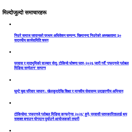
मिल्दोजुल्दो समाचारहरू
निउरे समाज जापानको प्रथम अधिवेशन सम्पन्न, खिमानन्द निउरेको अध्यक्षतामा ३०
सदस्यीय कार्यसमिति चयन
प्रवास र मातृभूमिको सञ्चार सेतु: टोकियो घोषणा पत्र-२०२६ जारी गर्दै ‘एफएनजे ग्लोबल
मिडिया सम्मेलन’ सम्पन्न
घुम्टे युवा परिवार जापान : खेलकुददेखि शिक्षा र मानवीय सेवासम्म उदाहरणीय अभियान
टोकियोमा ‘एफएनजे ग्लोबल मिडिया कन्फ्रेन्स २०२६’ हुने; प्रवासी पत्रकारितालाई थप
सशक्त बनाउन योगदान पुर्याउने आयोजकको तयारी