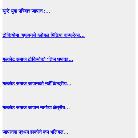
घुम्टे युवा परिवार जापान :…
टोकियोमा ‘एफएनजे ग्लोबल मिडिया कन्फ्रेन्स…
गल्कोट समाज टोकियोको ‘तिज धमाका…
गल्कोट समाज जापानको नवौँ केन्द्रीय…
गल्कोट समाज जापान नागोया क्षेत्रीय…
जापानमा प्रथम हाकोने कप भलिबल…